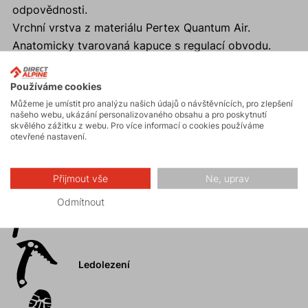
odpovědnosti.
Vrchní vrstva z materiálu Pertex Quantum Air.
Anatomicky tvarovaná kapuce s regulací obvodu.
Dvě hlavní zipové kapsy a zipová hrudní kapsa.
Příjemné elastické manžety na koncích rukávů.
Používáme cookies
Prodloužený zadní díl.
Můžeme je umístit pro analýzu našich údajů o návštěvnících, pro zlepšení
našeho webu, ukázání personalizovaného obsahu a pro poskytnutí
skvělého zážitku z webu. Pro více informací o cookies používáme
otevřené nastavení.
Aktivity
Přijmout vše
Ne, uprav
Odmítnout
Horské expedice
Ledolezení