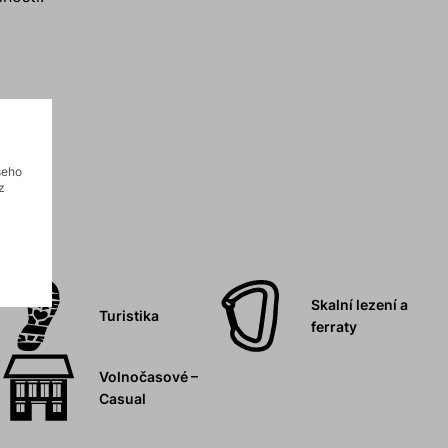
šeho
z
Skalní lezení a
Turistika
ferraty
Volnočasové –
Casual