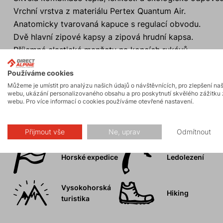
Vrchní vrstva z materiálu Pertex Quantum Air.
Anatomicky tvarovaná kapuce s regulací obvodu.
Dvě hlavní zipové kapsy a zipová hrudní kapsa.
Příjemné elastické manžety na koncích rukávů.
Prodloužený zadní díl.
Používáme cookies
Můžeme je umístit pro analýzu našich údajů o návštěvnících, pro zlepšení na
webu, ukázání personalizovaného obsahu a pro poskytnutí skvělého zážitku 
webu. Pro více informací o cookies používáme otevřené nastavení.
Aktivity
Přijmout vše
Ne, uprav
Odmítnout
Horské expedice
Ledolezení
Vysokohorská
Hiking
turistika