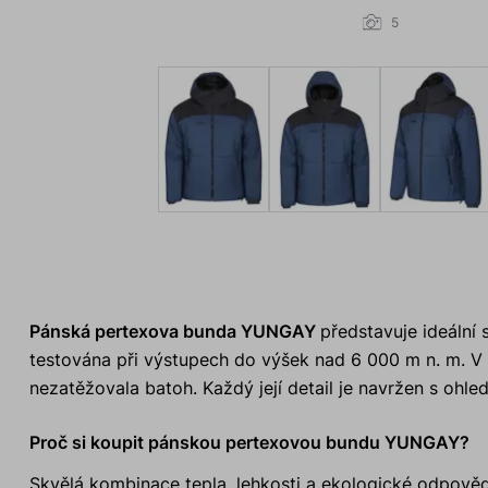
5
Pánská pertexova bunda YUNGAY
představuje ideální 
testována při výstupech do výšek nad 6 000 m n. m. V
nezatěžovala batoh. Každý její detail je navržen s ohle
Proč si koupit pánskou pertexovou bundu YUNGAY?
Skvělá kombinace tepla, lehkosti a ekologické odpověd