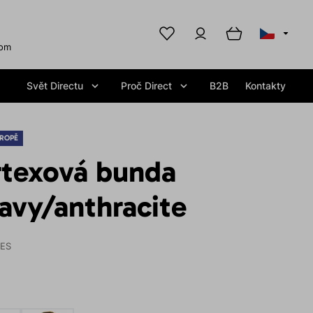
com
Svět Directu
Proč Direct
B2B
Kontakty
ROPĚ
rtexová bunda
vy/anthracite
IES