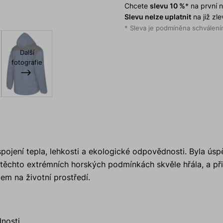
Chcete
slevu 10 %
* na první
Slevu nelze uplatnit
na již zl
* Sleva je podmíněna schválením
Další
fotografie
spojení tepla, lehkosti a ekologické odpovědnosti. Byla ús
 těchto extrémních horských podmínkách skvěle hřála, a př
dem na životní prostředí.
nosti.