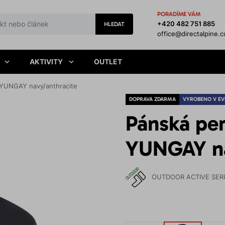
PORADÍME VÁM
+420 482 751 885
HLEDAT
office@directalpine.
AKTIVITY
OUTLET
 YUNGAY navy/anthracite
DOPRAVA ZDARMA
VYROBENO V EV
Pánská pe
YUNGAY na
OUTDOOR ACTIVE SER