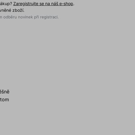
 nákup?
Zaregistrujte se na náš e-shop
.
evněné zboží.
 odběru novinek při registraci.
pěšně
itom