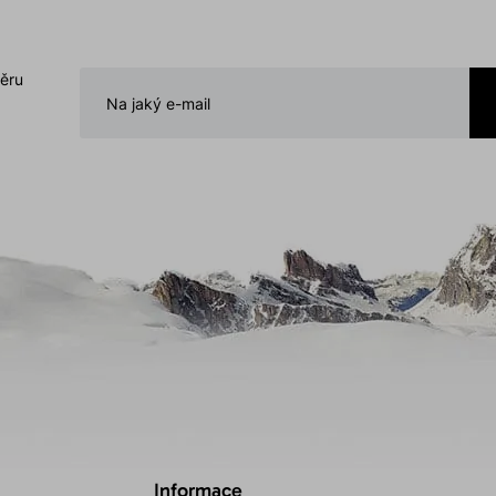
běru
Informace