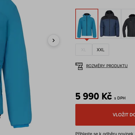
Next
XL
XXL
ROZMĚRY PRODUKTU
5 990 Kč
s DPH
VLOŽIT D
Přihlaste se k odběru novinek