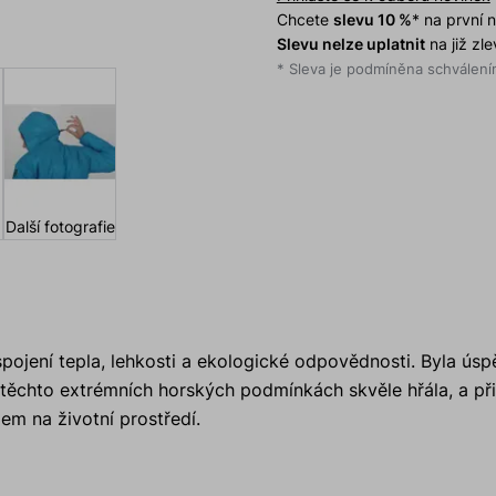
Chcete
slevu 10 %
* na první
Slevu nelze uplatnit
na již zl
* Sleva je podmíněna schválením
Další fotografie
spojení tepla, lehkosti a ekologické odpovědnosti. Byla ús
 těchto extrémních horských podmínkách skvěle hřála, a př
dem na životní prostředí.