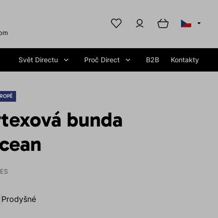
com
Svět Directu
Proč Direct
B2B
Kontakty
ROPĚ
rtexová bunda
cean
IES
Prodyšné