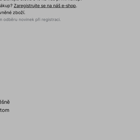
 nákup?
Zaregistrujte se na náš e-shop
.
evněné zboží.
 odběru novinek při registraci.
pěšně
itom