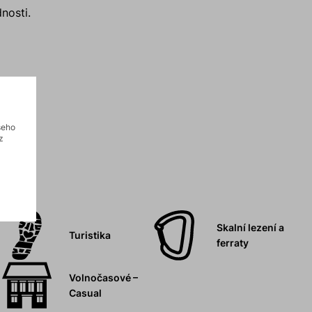
nosti.
šeho
z
Skalní lezení a
Turistika
ferraty
Volnočasové –
Casual