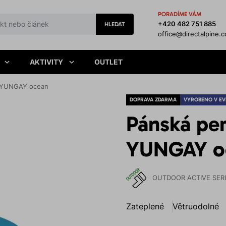
PORADÍME VÁM
+420 482 751 885
HLEDAT
office@directalpine.
AKTIVITY
OUTLET
a YUNGAY ocean
DOPRAVA ZDARMA
VYROBENO V EV
Pánská pe
YUNGAY o
OUTDOOR ACTIVE SER
Zateplené
Větruodolné