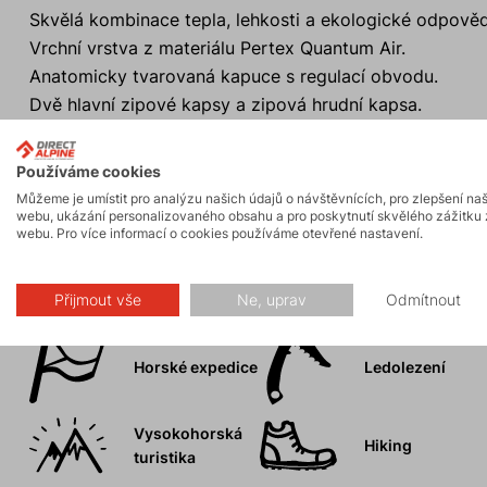
Skvělá kombinace tepla, lehkosti a ekologické odpověd
Vrchní vrstva z materiálu Pertex Quantum Air.
Anatomicky tvarovaná kapuce s regulací obvodu.
Dvě hlavní zipové kapsy a zipová hrudní kapsa.
Příjemné elastické manžety na koncích rukávů.
Prodloužený zadní díl.
Používáme cookies
Můžeme je umístit pro analýzu našich údajů o návštěvnících, pro zlepšení na
webu, ukázání personalizovaného obsahu a pro poskytnutí skvělého zážitku 
webu. Pro více informací o cookies používáme otevřené nastavení.
Aktivity
Přijmout vše
Ne, uprav
Odmítnout
Horské expedice
Ledolezení
Vysokohorská
Hiking
turistika