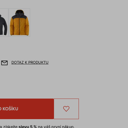
DOTAZ K PRODUKTU
O KOŠÍKU
a získejte
slevu 5 %
na váš první nákup.