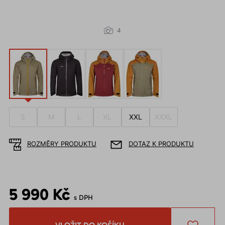
4
S
M
L
XL
XXL
XXXL
ROZMĚRY PRODUKTU
DOTAZ K PRODUKTU
5 990 Kč
s DPH