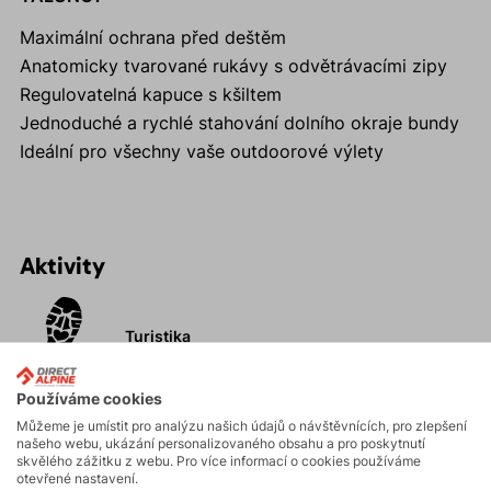
Maximální ochrana před deštěm
Anatomicky tvarované rukávy s odvětrávacími zipy
Regulovatelná kapuce s kšiltem
Jednoduché a rychlé stahování dolního okraje bundy
Ideální pro všechny vaše outdoorové výlety
Aktivity
Turistika
Používáme cookies
Vysokohorská
Můžeme je umístit pro analýzu našich údajů o návštěvnících, pro zlepšení
turistika
našeho webu, ukázání personalizovaného obsahu a pro poskytnutí
skvělého zážitku z webu. Pro více informací o cookies používáme
otevřené nastavení.