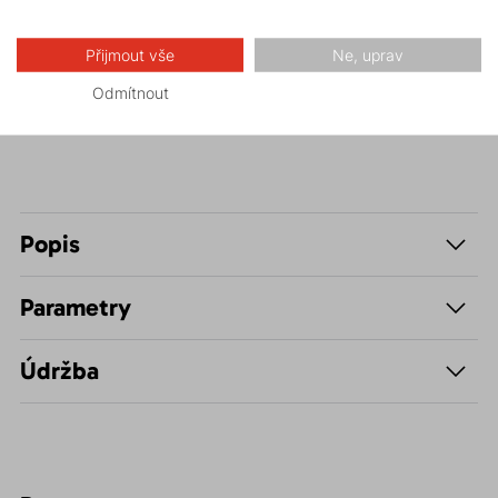
Hiking
Přijmout vše
Ne, uprav
Volnočasové –
Odmítnout
Casual
Popis
Parametry
Údržba