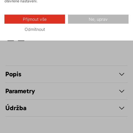
otevřené nastavení.
Hiking
Přijmout vše
Ne, uprav
Volnočasové –
Odmítnout
Casual
Popis
Parametry
Údržba