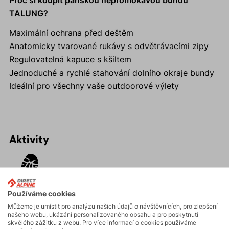
Proč si koupit pánskou nepromokavou bundu
TALUNG?
Maximální ochrana před deštěm
Anatomicky tvarované rukávy s odvětrávacími zipy
Regulovatelná kapuce s kšiltem
Jednoduché a rychlé stahování dolního okraje bundy
Ideální pro všechny vaše outdoorové výlety
Aktivity
Turistika
Používáme cookies
Vysokohorská
Můžeme je umístit pro analýzu našich údajů o návštěvnících, pro zlepšení
turistika
našeho webu, ukázání personalizovaného obsahu a pro poskytnutí
skvělého zážitku z webu. Pro více informací o cookies používáme