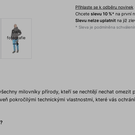
Přihlaste se k odběru novinek
Chcete
slevu 10 %
* na první
Slevu nelze uplatnit
na již zl
* Sleva je podmíněna schválením
Další
fotografie
všechny milovníky přírody, kteří se nechtějí nechat omezit 
ň pokročilými technickými vlastnostmi, které vás ochrání
G?