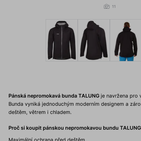
11
Pánská nepromokavá bunda TALUNG
je navržena pro 
Bunda vyniká jednoduchým moderním designem a zárove
deštěm, větrem i chladem.
Proč si koupit pánskou nepromokavou bundu TALUN
Maximální ochrana před deštěm