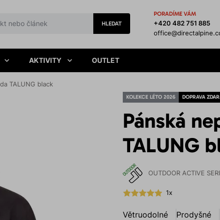
PORADÍME VÁM
+420 482 751 885
HLEDAT
office@directalpine.
AKTIVITY
OUTLET
da TALUNG black
KOLEKCE LÉTO 2026
DOPRAVA ZDA
Pánská ne
TALUNG b
OUTDOOR ACTIVE SER
1x
Větruodolné
Prodyšné