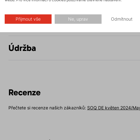
Přijmout vše
Ne, uprav
Odmítnout
Parametry
Údržba
Recenze
Přečtete si recenze našich zákazníků:
SOQ DE květen 2024/Ma