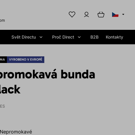
com
Svět Directu
Proč Direct
B2B
Kontakty
RMA
VYROBENO V EVROPĚ
promokavá bunda
lack
IES
Nepromokavé