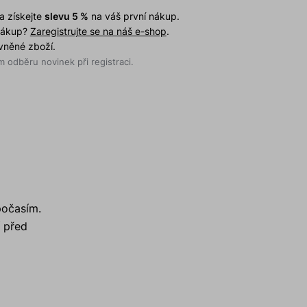
a získejte
slevu 5 %
na váš první nákup.
 nákup?
Zaregistrujte se na náš e-shop
.
evněné zboží.
 odběru novinek při registraci.
počasím.
 před