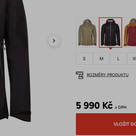
Next
S
M
L
X
ROZMĚRY PRODUKTU
5 990 Kč
s DPH
VLOŽIT D