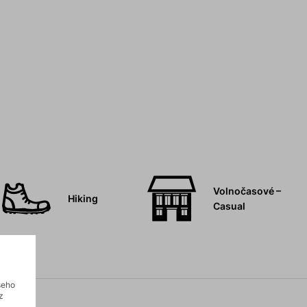
Volnočasové –
Hiking
Casual
šeho
z