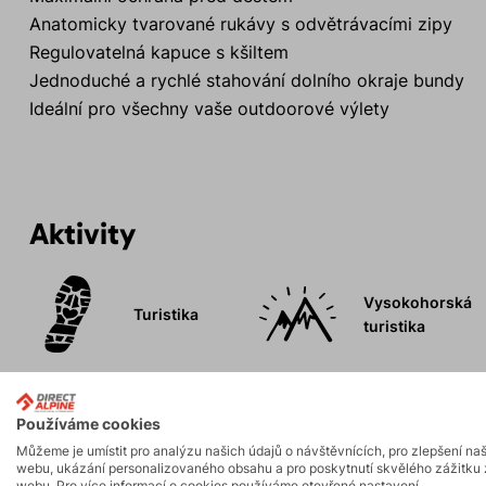
Anatomicky tvarované rukávy s odvětrávacími zipy
Regulovatelná kapuce s kšiltem
Jednoduché a rychlé stahování dolního okraje bundy
Ideální pro všechny vaše outdoorové výlety
Aktivity
Vysokohorská
Turistika
turistika
Používáme cookies
Můžeme je umístit pro analýzu našich údajů o návštěvnících, pro zlepšení na
webu, ukázání personalizovaného obsahu a pro poskytnutí skvělého zážitku 
Popis
webu. Pro více informací o cookies používáme otevřené nastavení.