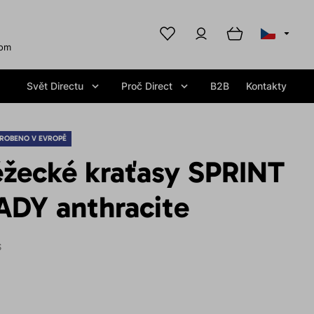
com
Svět Directu
Proč Direct
B2B
Kontakty
ROBENO V EVROPĚ
žecké kraťasy SPRINT
DY anthracite
S