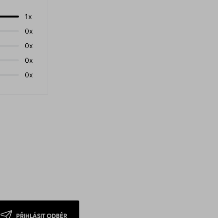
1x
0x
0x
0x
0x
PŘIHLÁSIT ODBĚR