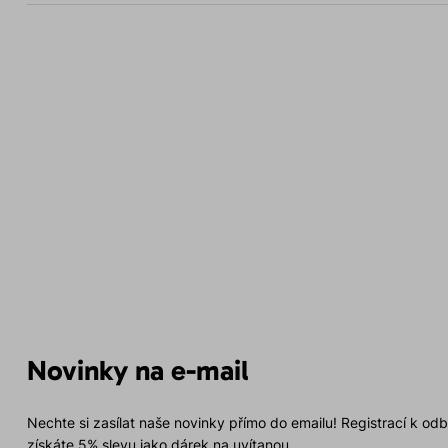
Novinky na e-mail
Nechte si zasílat naše novinky přímo do emailu! Registrací k od
získáte 5% slevu jako dárek na uvítanou.