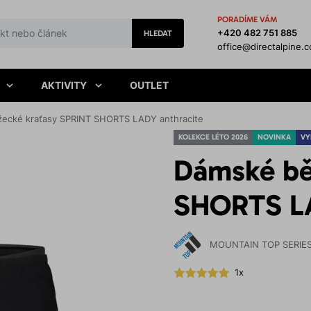
PORADÍME VÁM
+420 482 751 885
HLEDAT
office@directalpine.
AKTIVITY
OUTLET
ecké kraťasy SPRINT SHORTS LADY anthracite
KOLEKCE LÉTO 2026
NOVINKA
VY
Dámské bě
SHORTS LA
MOUNTAIN TOP SERIE
1x