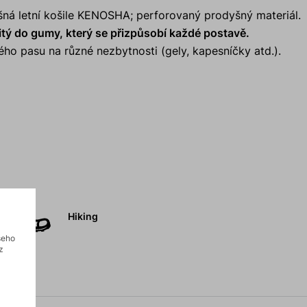
šná letní košile KENOSHA; perforovaný prodyšný materiál.
itý do gumy, který se přizpůsobí každé postavě.
ho pasu na různé nezbytnosti (gely, kapesníčky atd.).
Hiking
šeho
z