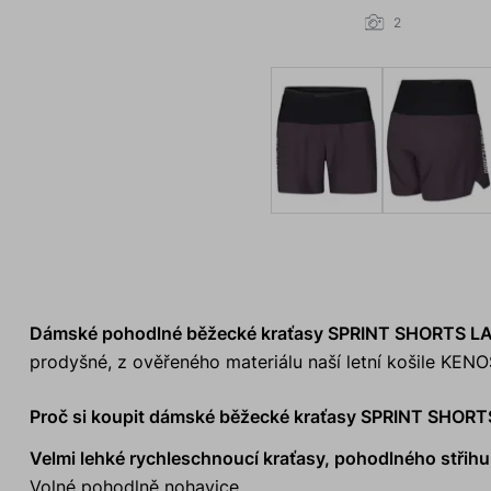
2
Dámské pohodlné běžecké kraťasy SPRINT SHORTS L
prodyšné, z ověřeného materiálu naší letní košile KEN
Proč si koupit dámské běžecké kraťasy SPRINT SHOR
Velmi lehké rychleschnoucí kraťasy, pohodlného střihu
Volné pohodlně nohavice.