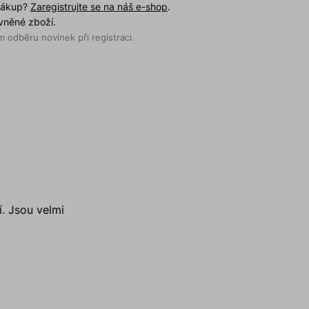
 nákup?
Zaregistrujte se na náš e-shop
.
evněné zboží.
 odběru novinek při registraci.
. Jsou velmi