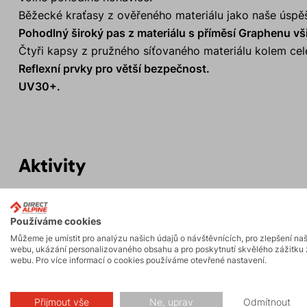
Běžecké kraťasy z ověřeného materiálu jako naše úspě
Pohodlný široký pas z materiálu s příměsí Graphenu vš
Čtyři kapsy z pružného síťovaného materiálu kolem celé
Reflexní prvky pro větší bezpečnost.
UV30+.
Aktivity
Trail running
Turistika
Používáme cookies
FAST and LIGHT
Můžeme je umístit pro analýzu našich údajů o návštěvnících, pro zlepšení na
webu, ukázání personalizovaného obsahu a pro poskytnutí skvělého zážitku 
webu. Pro více informací o cookies používáme otevřené nastavení.
Přijmout vše
Ne, uprav
Odmítnout