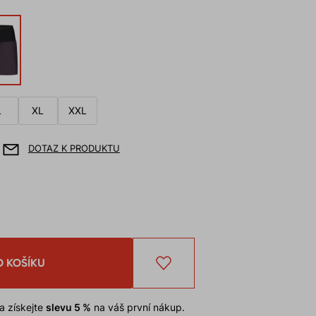
L
XL
XXL
DOTAZ K PRODUKTU
O KOŠÍKU
a získejte
slevu 5 %
na váš první nákup.