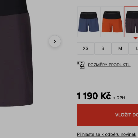
XS
S
M
Next
ROZMĚRY PRODUKTU
1 190 Kč
s DPH
VLOŽIT D
Přihlaste se k odběru novinek