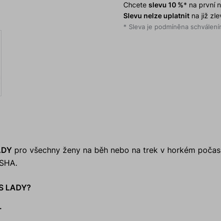
Chcete
slevu 10 %
* na první
Slevu nelze uplatnit
na již zl
* Sleva je podmíněna schválením
ADY
pro všechny ženy na běh nebo na trek v horkém počasí
OSHA.
TS LADY?
.