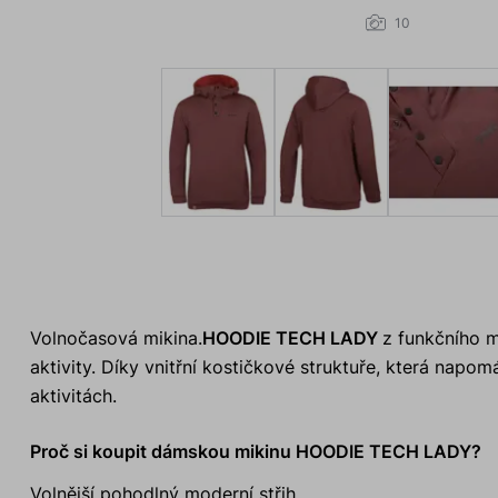
10
Volnočasová mikina.
HOODIE TECH LADY
z funkčního m
aktivity. Díky vnitřní kostičkové struktuře, která napom
aktivitách.
Proč si koupit dámskou mikinu HOODIE TECH LADY?
Volnější pohodlný moderní střih.