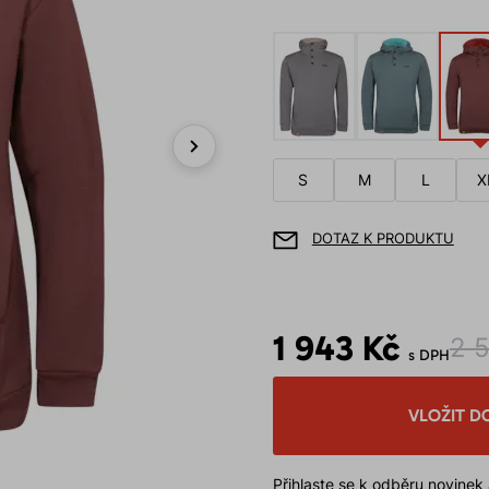
Next
S
M
L
X
DOTAZ K PRODUKTU
1 943 Kč
2 
s DPH
VLOŽIT D
Přihlaste se k odběru novinek