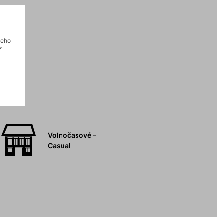
šeho
z
Volnočasové –
Casual