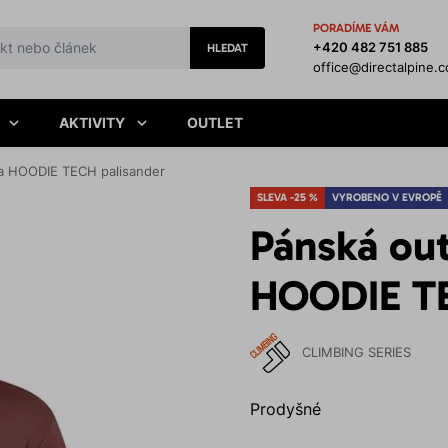
PORADÍME VÁM
+420 482 751 885
HLEDAT
office@directalpine.
AKTIVITY
OUTLET
a HOODIE TECH palisander
SLEVA -25 %
VYROBENO V EVROPĚ
Pánská ou
HOODIE TE
CLIMBING SERIES
Prodyšné