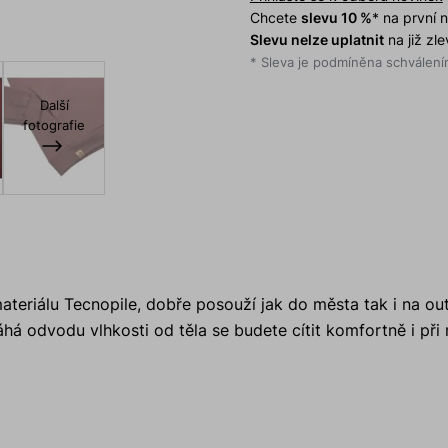
Chcete
slevu 10 %
* na první
Slevu nelze uplatnit
na již zl
* Sleva je podmíněna schválením
Další
fotografie
ateriálu Tecnopile, dobře posouží jak do města tak i na o
áhá odvodu vlhkosti od těla se budete cítit komfortně i při