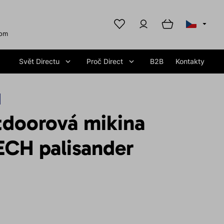
com
Svět Directu
Proč Direct
B2B
Kontakty
tdoorová mikina
CH palisander