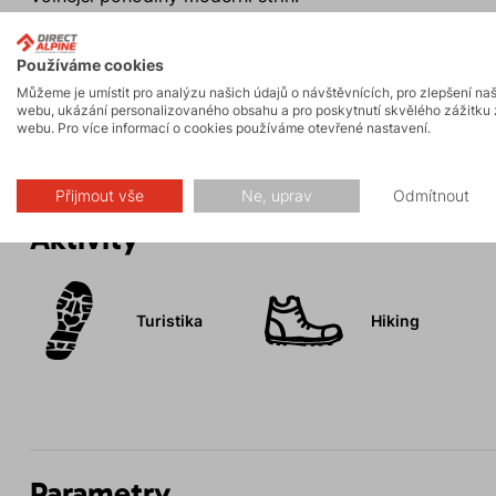
Prostorná kapuce na dámský účes.
Praktická kapsa jištěná druky.
Používáme cookies
Hřejivá mikina.
Můžeme je umístit pro analýzu našich údajů o návštěvnících, pro zlepšení na
V kapse poutko na zajištění klíčů.
webu, ukázání personalizovaného obsahu a pro poskytnutí skvělého zážitku 
webu. Pro více informací o cookies používáme otevřené nastavení.
Přijmout vše
Ne, uprav
Odmítnout
Aktivity
Turistika
Hiking
Parametry