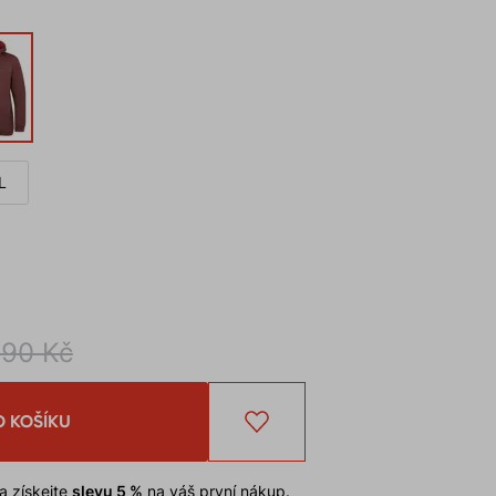
L
590 Kč
O KOŠÍKU
a získejte
slevu 5 %
na váš první nákup.