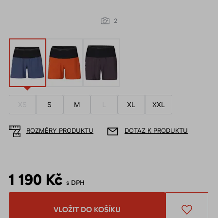
2
XS
S
M
L
XL
XXL
ROZMĚRY PRODUKTU
DOTAZ K PRODUKTU
1 190 Kč
s DPH
VLOŽIT DO KOŠÍKU