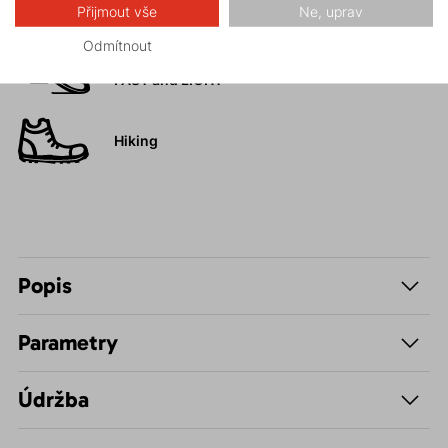
Přijmout vše
Ne, uprav
Odmítnout
Trail running
FAST and LIGHT
Hiking
Popis
Parametry
Údržba