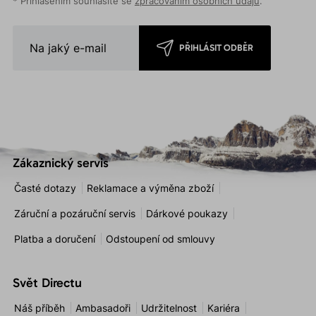
* Přihlášením souhlasíte se
zpracováním osobních údajů
.
PŘIHLÁSIT ODBĚR
Zákaznický servis
Časté dotazy
Reklamace a výměna zboží
Záruční a pozáruční servis
Dárkové poukazy
Platba a doručení
Odstoupení od smlouvy
Svět Directu
Náš příběh
Ambasadoři
Udržitelnost
Kariéra