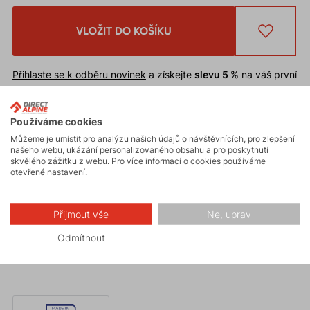
VLOŽIT DO KOŠÍKU
Přihlaste se k odběru novinek
a získejte
slevu 5 %
na váš první
nákup.
Chcete
slevu 10 %
* na první nákup?
Zaregistrujte se na náš e-
shop
.
Používáme cookies
Slevu nelze uplatnit
na již zlevněné zboží.
Můžeme je umístit pro analýzu našich údajů o návštěvnících, pro zlepšení
našeho webu, ukázání personalizovaného obsahu a pro poskytnutí
* Sleva je podmíněna schválením odběru novinek při registraci.
skvělého zážitku z webu. Pro více informací o cookies používáme
otevřené nastavení.
Výborně padnoucí kulich
SLASH
z prodyšné akrylové
pleteniny s vnitřní fleeceovou vrstvou v neotřelém
Přijmout vše
Ne, uprav
designu.
Odmítnout