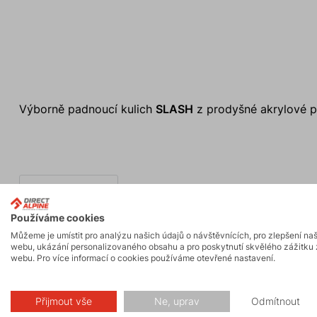
Výborně padnoucí kulich
SLASH
z prodyšné akrylové pl
Používáme cookies
Můžeme je umístit pro analýzu našich údajů o návštěvnících, pro zlepšení na
webu, ukázání personalizovaného obsahu a pro poskytnutí skvělého zážitku 
webu. Pro více informací o cookies používáme otevřené nastavení.
Made in Europe
Přijmout vše
Ne, uprav
Odmítnout