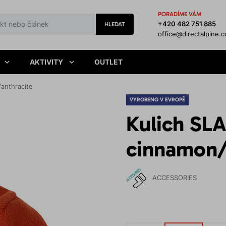
PORADÍME VÁM
+420 482 751 885
HLEDAT
office@directalpine.
AKTIVITY
OUTLET
anthracite
VYROBENO V EVROPĚ
Kulich SL
cinnamon/
ACCESSORIES