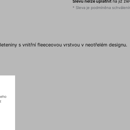
Slevu nelze uplatnit
na již zl
* Sleva je podmíněna schválením
eteniny s vnitřní fleeceovou vrstvou v neotřelém designu.
šeho
z