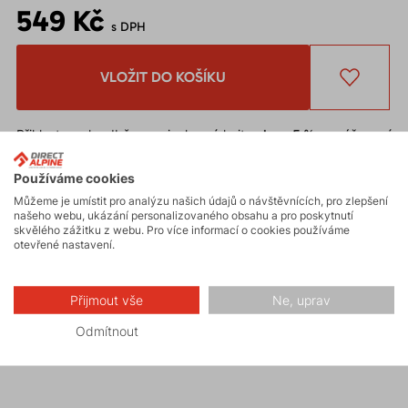
549 Kč
s DPH
VLOŽIT DO KOŠÍKU
Přihlaste se k odběru novinek
a získejte
slevu 5 %
na váš první
nákup.
Chcete
slevu 10 %
* na první nákup?
Zaregistrujte se na náš e-
Používáme cookies
shop
.
Můžeme je umístit pro analýzu našich údajů o návštěvnících, pro zlepšení
Slevu nelze uplatnit
na již zlevněné zboží.
našeho webu, ukázání personalizovaného obsahu a pro poskytnutí
skvělého zážitku z webu. Pro více informací o cookies používáme
* Sleva je podmíněna schválením odběru novinek při registraci.
otevřené nastavení.
Výborně padnoucí kulich
SLASH
z prodyšné akrylové
Přijmout vše
Ne, uprav
pleteniny s vnitřní fleeceovou vrstvou v neotřelém
Odmítnout
designu.