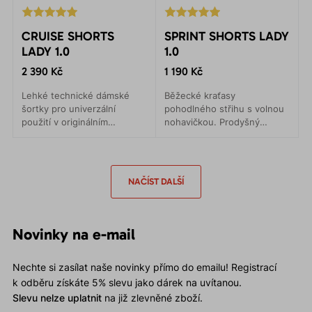
CRUISE SHORTS
SPRINT SHORTS LADY
LADY 1.0
1.0
2 390 Kč
1 190 Kč
Lehké technické dámské
Běžecké kraťasy
šortky pro univerzální
pohodlného střihu s volnou
použití v originálním
nohavičkou. Prodyšný
designu. Lehké, prodyšné a
materiál s UV30. Síťované
odolné.
kapsy kolem celého pasu.
NAČÍST DALŠÍ
Novinky na e-mail
Nechte si zasílat naše novinky přímo do emailu! Registrací
k odběru získáte 5% slevu jako dárek na uvítanou.
Slevu nelze uplatnit
na již zlevněné zboží.