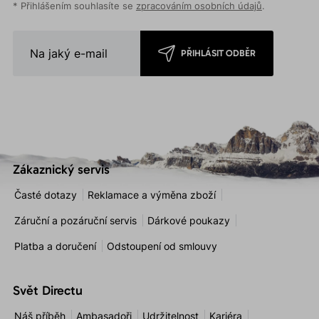
* Přihlášením souhlasíte se
zpracováním osobních údajů
.
PŘIHLÁSIT ODBĚR
Zákaznický servis
Časté dotazy
Reklamace a výměna zboží
Záruční a pozáruční servis
Dárkové poukazy
Platba a doručení
Odstoupení od smlouvy
Svět Directu
Náš příběh
Ambasadoři
Udržitelnost
Kariéra