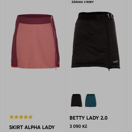
apod.
a odvádí vlhkost od těla ven.
ZÁRUKA 3 ROKY
BETTY LADY 2.0
3 090 Kč
SKIRT ALPHA LADY