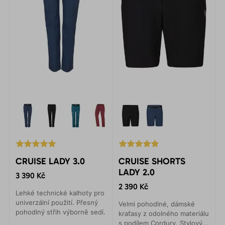
CRUISE LADY 3.0
CRUISE SHORTS
LADY 2.0
3 390 Kč
2 390 Kč
Lehké technické kalhoty pro
univerzální použití. Přesný
Velmi pohodlné, dámské
pohodlný střih výborně sedí.
kraťasy z odolného materiálu
s podílem Cordury. Stylový