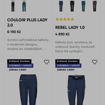
COULOIR PLUS LADY
2.0
REBEL LADY 1.0
6 190 Kč
4 890 Kč
Svrchní softshellové kalhoty
Kalhoty jsou vyrobeny ze
v moderním designu,
směsové tkaniny Cordura®,
vhodné do chladnějších
která má vynikající
podmínek. Zimní pohyb v
trvanlivost a oděruodolnost.
horách, skialpinismus a
Vnitřní počesaný
DOPRAVA ZDARMA
DOPRAVA ZDARMA
lyžování.
polyesterový materiál hřeje
VYROBENO V EVROPĚ
VYROBENO V EVROPĚ
a odvádí vlhkost od těla ven.
ZÁRUKA 3 ROKY
ZÁRUKA 3 ROKY