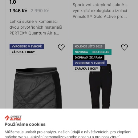
1.0
Sportovní zateplená sukně s
1 346 Kč
2 990 Kč
vynikající ekologickou izolací
Primaloft® Gold Active pro
Lehká sukně v kombinaci
zajištění vysokého
dvou prvotřídních materiálů
tepelného komfortu.
PERTEX® Quantum Air a
Anatomický střih, minimální
POLARTEC® Alpha. Určeno
váha, příjemná měkkost,
pro každou ženu do
splývavost a vynikající
VYROBENO V EVROPĚ
KOLEKCE LÉTO 2026
nepříznivého počasí!
sbalitelnost.
ZÁRUKA 3 ROKY
NOVINKA
BESTSELLER
DOPRAVA ZDARMA
VYROBENO V EVROPĚ
ZÁRUKA 3 ROKY
Používáme cookies
Můžeme je umístit pro analýzu našich údajů o návštěvnících, pro zlepšení
našeho webu, ukázání personalizovaného obsahu a pro poskytnutí