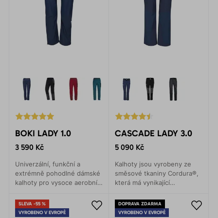
BOKI LADY 1.0
CASCADE LADY 3.0
3 590 Kč
5 090 Kč
Univerzální, funkční a
Kalhoty jsou vyrobeny ze
extrémně pohodlné dámské
směsové tkaniny Cordura®,
kalhoty pro vysoce aerobní
která má vynikající
aktivity - rychlé výstupy v
trvanlivost a oděruodolnost.
horách, náročné via ferraty,
Vnitřní počesaný
SLEVA -55 %
DOPRAVA ZDARMA
skialpinismus, běh na lyžích
polyesterový materiál hřeje
VYROBENO V EVROPĚ
VYROBENO V EVROPĚ