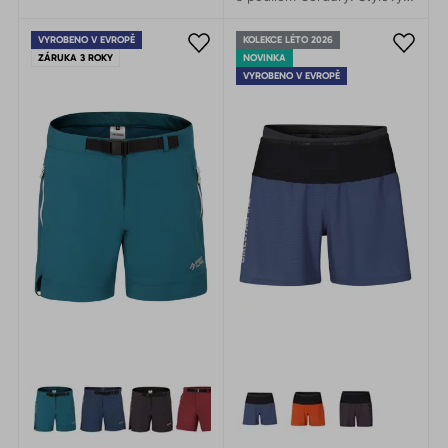
čistý design, perfektní střih.
VYROBENO V EVROPĚ
KOLEKCE LÉTO 2026
ZÁRUKA 3 ROKY
NOVINKA
VYROBENO V EVROPĚ