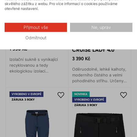
skvělého zážitku z webu. Pro více informací o cookies používáme
otevřené nastavení.
Přijmout vše
Ne, uprav
Odmítnout
TOFANA LADY 2.0
1 990 Kč
CRUISE LADY 4.0
3 390 Kč
Izolační sukně s vynikající
recyklovanou a tedy
Oděruodolné, lehké kalhoty,
ekologickou izolací
moderního čistého a velmi
PrimaLoft® Gold active.
pohodlného střihu. Určeny
Jednoduchý, dobře
na turistiku, lezení nebo
propracovaný střich, nízká
procházky.
váha, měkkost a velmi dobrá
VYROBENO V EVROPĚ
NOVINKA
sbalitelnost. Vhodná na
ZÁRUKA 3 ROKY
VYROBENO V EVROPĚ
ZÁRUKA 3 ROKY
lyžování, outdoor, turistiku i
pro běžné každodenní
nošení.