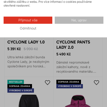
skvělého zážitku z webu. Pro více informací o cookies používáme
otevřené nastavení.
Přijmout vše
Ne, uprav
Odmítnout
CYCLONE LADY 1.0
CYCLONE PANTS
LADY 2.0
5 391 Kč
5 990 Kč
5 490 Kč
Ultra lehká záložní bunda
Cyclone Lady, je nezbytným
Dámské nepromokavé
společníkem pro horská
záložní kalhoty, nově z
dobrodružství v pojetí fast
recyklovaného materiálu.
and light.
Nejtenčí trojlaminát na trhu.
Sbalitelné, pohodlné a
BESTSELLER
DOPRAVA ZDARMA
funkční.
DOPRAVA ZDARMA
VYROBENO V EVROPĚ
VYROBENO V EVROPĚ