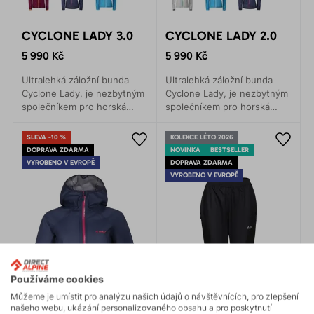
CYCLONE LADY 3.0
CYCLONE LADY 2.0
5 990 Kč
5 990 Kč
Ultralehká záložní bunda
Ultralehká záložní bunda
Cyclone Lady, je nezbytným
Cyclone Lady, je nezbytným
společníkem pro horská
společníkem pro horská
dobrodružstvív pojetí fast
dobrodružstvív pojetí fast
and light.
and light.
SLEVA -10 %
KOLEKCE LÉTO 2026
DOPRAVA ZDARMA
NOVINKA
BESTSELLER
VYROBENO V EVROPĚ
DOPRAVA ZDARMA
VYROBENO V EVROPĚ
Používáme cookies
Můžeme je umístit pro analýzu našich údajů o návštěvnících, pro zlepšení
našeho webu, ukázání personalizovaného obsahu a pro poskytnutí