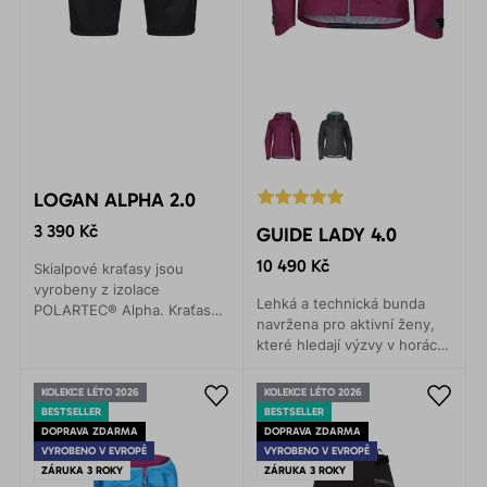
LOGAN ALPHA 2.0
3 390 Kč
GUIDE LADY 4.0
10 490 Kč
Skialpové kraťasy jsou
vyrobeny z izolace
Lehká a technická bunda
POLARTEC® Alpha. Kraťasy
navržena pro aktivní ženy,
poskytují skvělý tepelný
které hledají výzvy v horách.
komfort, jsou skladné a
Membrána Gelantos vás
pohodlné.
ochrání proti nepříznivým
KOLEKCE LÉTO 2026
KOLEKCE LÉTO 2026
povětrnostním podmínkám.
BESTSELLER
BESTSELLER
DOPRAVA ZDARMA
DOPRAVA ZDARMA
VYROBENO V EVROPĚ
VYROBENO V EVROPĚ
ZÁRUKA 3 ROKY
ZÁRUKA 3 ROKY