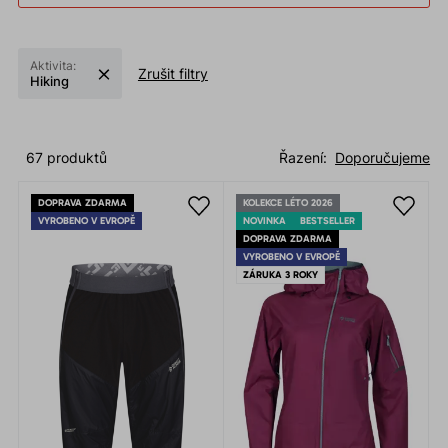
Aktivita:
Zrušit filtry
Hiking
67 produktů
Řazení:
Doporučujeme
DOPRAVA ZDARMA
KOLEKCE LÉTO 2026
VYROBENO V EVROPĚ
NOVINKA
BESTSELLER
DOPRAVA ZDARMA
VYROBENO V EVROPĚ
ZÁRUKA 3 ROKY