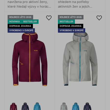
navržena pro aktivní ženy,
ohledem na potřeby
které hledají výzvy v horách.
aktivních žen a jejich
Membrána Gelantos vás
pohodlí. Díky nim budete
ochrání proti nepříznivým
čelit dešti, větru a
KOLEKCE LÉTO 2026
KOLEKCE LÉTO 2026
povětrnostním podmínkám.
nepříznivým podmínkám s
NOVINKA
BESTSELLER
BESTSELLER
úsměvem na tváři.
DOPRAVA ZDARMA
DOPRAVA ZDARMA
VYROBENO V EVROPĚ
VYROBENO V EVROPĚ