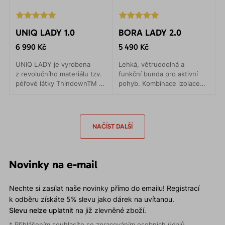
UNIQ LADY 1.0
BORA LADY 2.0
6 990 Kč
5 490 Kč
UNIQ LADY je vyrobena
Lehká, větruodolná a
z revolučního materiálu tzv.
funkční bunda pro aktivní
péřové látky ThindownTM .
pohyb. Kombinace izolace
K dosažení srovnatelného
POLARTEC® Alpha a
tepelného komfortu, jaký má
vnějšího materiálu PERTEX®
syntetická výplň, stačí
Quantum Air.
pouze poloviční tloušťka
NAČÍST DALŠÍ
této látky.
Novinky na e-mail
Nechte si zasílat naše novinky přímo do emailu! Registrací
k odběru získáte 5% slevu jako dárek na uvítanou.
Slevu nelze uplatnit
na již zlevněné zboží.
* Přihlášením souhlasíte se
zpracováním osobních údajů
.