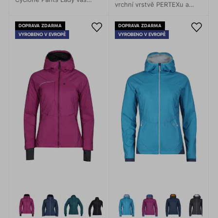
vrchní vrstvě PERTEXu a
nikdy nenechají ve štychu.
hřejivá díky péřové látce
Představují skvělou
Thindown uvnitř bundy.
DOPRAVA ZDARMA
DOPRAVA ZDARMA
kombinaci pohodlí, odolnosti
VYROBENO V EVROPĚ
VYROBENO V EVROPĚ
i funkčnosti.