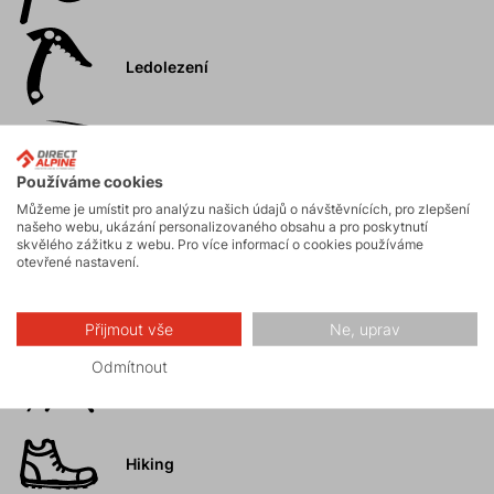
Ledolezení
Skialpinismus
Používáme cookies
Můžeme je umístit pro analýzu našich údajů o návštěvnících, pro zlepšení
Turistika
našeho webu, ukázání personalizovaného obsahu a pro poskytnutí
skvělého zážitku z webu. Pro více informací o cookies používáme
otevřené nastavení.
Skalní lezení a
ferraty
Přijmout vše
Ne, uprav
Odmítnout
Vysokohorská
turistika
Hiking