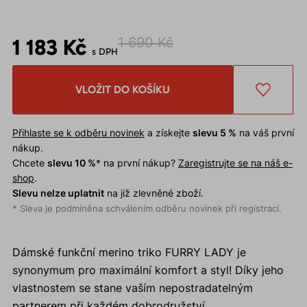
1 183 Kč
1 690 Kč
s DPH
VLOŽIT DO KOŠÍKU
Přihlaste se k odběru novinek
a získejte
slevu 5 %
na váš první
nákup.
Chcete
slevu 10 %
* na první nákup?
Zaregistrujte se na náš e-
shop
.
Slevu nelze uplatnit
na již zlevněné zboží.
* Sleva je podmíněna schválením odběru novinek při registraci.
Dámské funkční merino triko FURRY LADY je
synonymum pro maximální komfort a styl! Díky jeho
vlastnostem se stane vaším nepostradatelným
partnerem při každém dobrodružství.