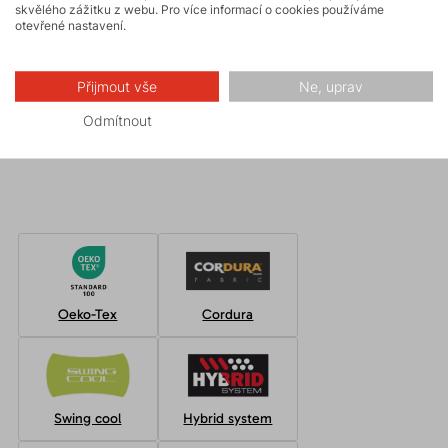
skvělého zážitku z webu. Pro více informací o cookies používáme
otevřené nastavení.
Hiking
Přijmout vše
Ne, uprav
Fitness
Odmítnout
skialpinismus
Oeko-Tex
Cordura
Swing cool
Hybrid system