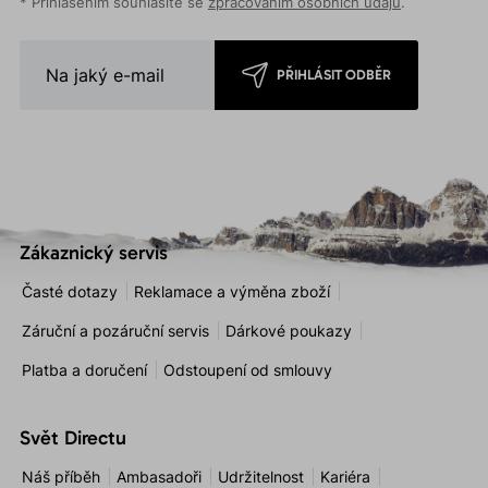
* Přihlášením souhlasíte se
zpracováním osobních údajů
.
PŘIHLÁSIT ODBĚR
Zákaznický servis
Časté dotazy
Reklamace a výměna zboží
Záruční a pozáruční servis
Dárkové poukazy
Platba a doručení
Odstoupení od smlouvy
Svět Directu
Náš příběh
Ambasadoři
Udržitelnost
Kariéra