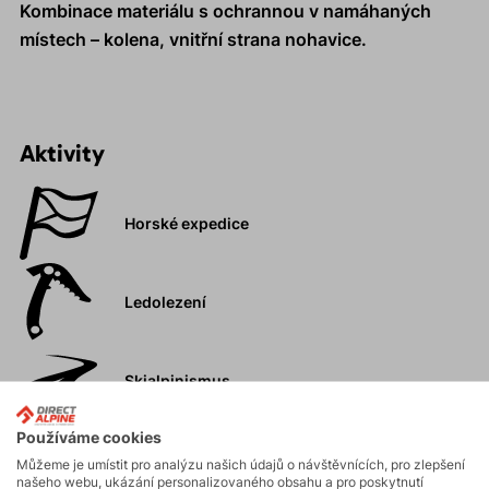
Kombinace materiálu s ochrannou v namáhaných
místech – kolena, vnitřní strana nohavice.
Aktivity
Horské expedice
Ledolezení
Skialpinismus
Používáme cookies
Skalní lezení a
Můžeme je umístit pro analýzu našich údajů o návštěvnících, pro zlepšení
ferraty
našeho webu, ukázání personalizovaného obsahu a pro poskytnutí