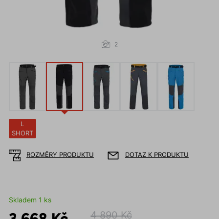
2
L
SHORT
ROZMĚRY PRODUKTU
DOTAZ K PRODUKTU
Skladem 1 ks
3 668 Kč
4 890 Kč