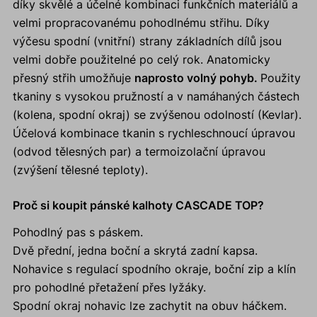
díky skvělé a účelné kombinaci funkčních materiálů a
velmi propracovanému pohodlnému střihu. Díky
výčesu spodní (vnitřní) strany základních dílů jsou
velmi dobře použitelné po celý rok. Anatomicky
přesný střih umožňuje
naprosto volný pohyb.
Použity
tkaniny s vysokou pružností a v namáhaných částech
(kolena, spodní okraj) se zvýšenou odolností (Kevlar).
Účelová kombinace tkanin s rychleschnoucí úpravou
(odvod tělesných par) a termoizolační úpravou
(zvýšení tělesné teploty).
Proč si koupit pánské kalhoty CASCADE TOP?
Pohodlný pas s páskem.
Dvě přední, jedna boční a skrytá zadní kapsa.
Nohavice s regulací spodního okraje, boční zip a klín
pro pohodlné přetažení přes lyžáky.
Spodní okraj nohavic lze zachytit na obuv háčkem.