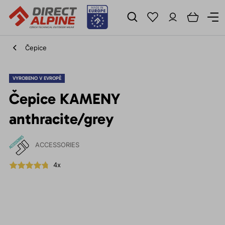
Čepice
VYROBENO V EVROPĚ
Čepice KAMENY
anthracite/grey
ACCESSORIES
4x