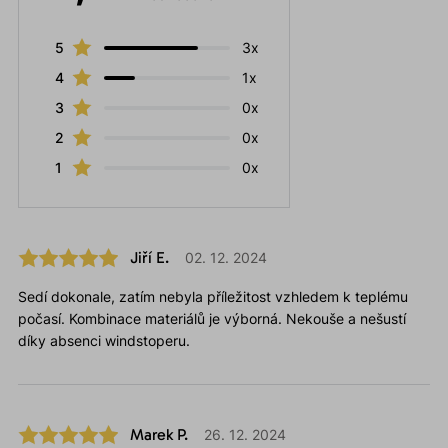
5
3x
4
1x
3
0x
2
0x
1
0x
Jiří E.
02. 12. 2024
Sedí dokonale, zatím nebyla příležitost vzhledem k teplému
počasí. Kombinace materiálů je výborná. Nekouše a nešustí
díky absenci windstoperu.
Marek P.
26. 12. 2024