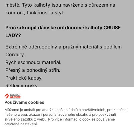
městě. Tyto kalhoty jsou navržené s důrazem na
komfort, funkčnost a styl.
Proč si koupit dámské outdoorové kalhoty CRUISE
LADY?
Extrémně oděruodolný a pružný materiál s podílem
Cordury.
Rychleschnoucí materiál.
Přesný a pohodlný střih.
Praktické kapsy.
Reflexní prvky.
Používáme cookies
Můžeme je umístit pro analýzu našich údajů o návštěvnících, pro zlepšení
našeho webu, ukázání personalizovaného obsahu a pro poskytnutí
Aktivity
skvělého zážitku z webu. Pro více informací o cookies používáme
otevřené nastavení.