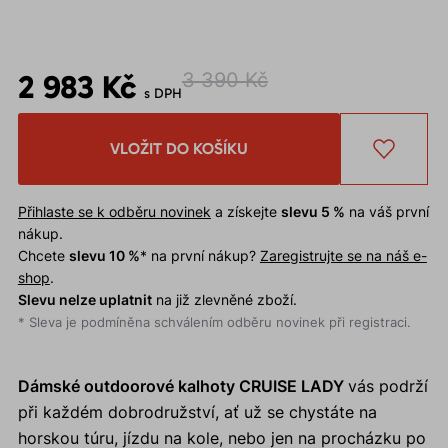
2 983 Kč
3 390 Kč
s DPH
VLOŽIT DO KOŠÍKU
Přihlaste se k odběru novinek
a získejte
slevu 5 %
na váš první
nákup.
Chcete
slevu 10 %
* na první nákup?
Zaregistrujte se na náš e-
shop
.
Slevu nelze uplatnit
na již zlevněné zboží.
* Sleva je podmíněna schválením odběru novinek při registraci.
Dámské outdoorové kalhoty CRUISE LADY
vás podrží
při každém dobrodružství, ať už se chystáte na
horskou túru, jízdu na kole, nebo jen na procházku po