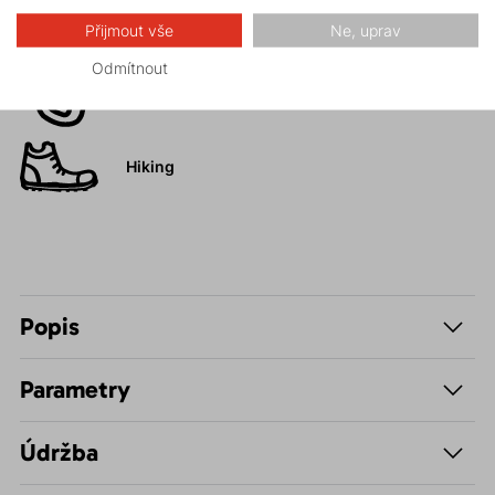
Turistika
Přijmout vše
Ne, uprav
Odmítnout
Skalní lezení a
ferraty
Hiking
Popis
Parametry
Údržba