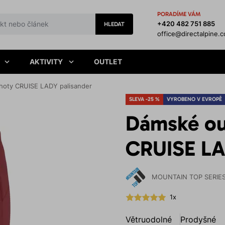
PORADÍME VÁM
+420 482 751 885
HLEDAT
office@directalpine.
AKTIVITY
OUTLET
hoty CRUISE LADY palisander
SLEVA -25 %
VYROBENO V EVROPĚ
Dámské ou
CRUISE LA
MOUNTAIN TOP SERIE
1x
Větruodolné
Prodyšné