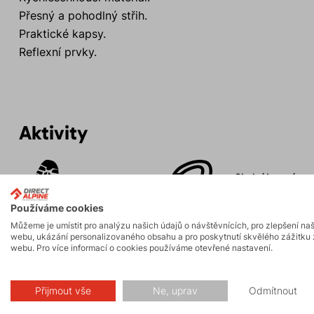
Přesný a pohodlný střih.
Praktické kapsy.
Reflexní prvky.
Aktivity
Skalní lezení a
Turistika
ferraty
Používáme cookies
Můžeme je umístit pro analýzu našich údajů o návštěvnících, pro zlepšení na
webu, ukázání personalizovaného obsahu a pro poskytnutí skvělého zážitku 
webu. Pro více informací o cookies používáme otevřené nastavení.
Popis
Přijmout vše
Ne, uprav
Odmítnout