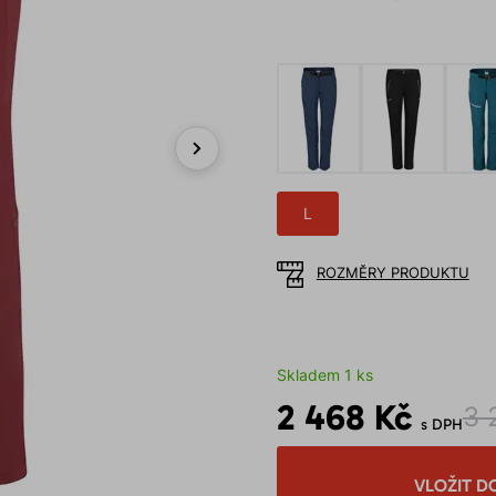
Next
L
ROZMĚRY PRODUKTU
Skladem 1 ks
2 468 Kč
3 
s DPH
VLOŽIT D