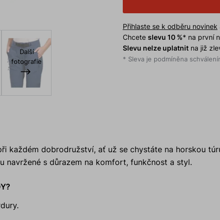
Přihlaste se k odběru novinek
Chcete
slevu 10 %
* na první
Slevu nelze uplatnit
na již zl
Další
* Sleva je podmíněna schválením
fotografie
při každém dobrodružství, ať už se chystáte na horskou túru
ou navržené s důrazem na komfort, funkčnost a styl.
DY?
dury.