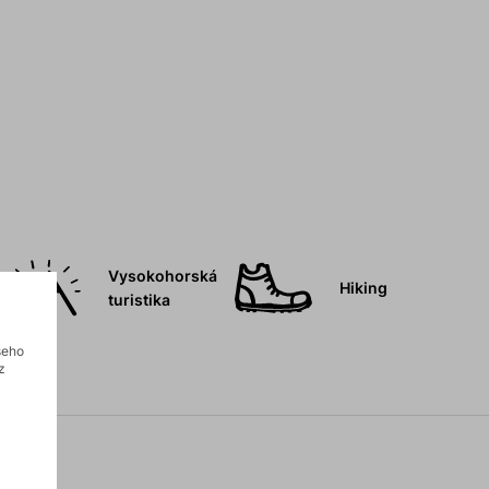
Vysokohorská
Hiking
turistika
šeho
z