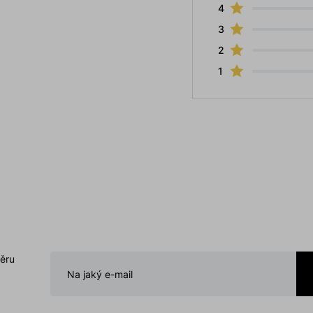
4
3
2
1
běru