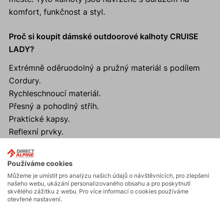
komfort, funkčnost a styl.
Proč si koupit dámské outdoorové kalhoty CRUISE
LADY?
Extrémně oděruodolný a pružný materiál s podílem
Cordury.
Rychleschnoucí materiál.
Přesný a pohodlný střih.
Praktické kapsy.
Reflexní prvky.
Používáme cookies
Můžeme je umístit pro analýzu našich údajů o návštěvnících, pro zlepšení
Aktivity
našeho webu, ukázání personalizovaného obsahu a pro poskytnutí
skvělého zážitku z webu. Pro více informací o cookies používáme
otevřené nastavení.
Turistika