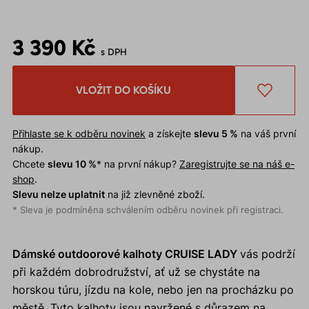
3 390 Kč
s DPH
VLOŽIT DO KOŠÍKU
Přihlaste se k odběru novinek
a získejte
slevu 5 %
na váš první
nákup.
Chcete
slevu 10 %
* na první nákup?
Zaregistrujte se na náš e-
shop
.
Slevu nelze uplatnit
na již zlevněné zboží.
* Sleva je podmíněna schválením odběru novinek při registraci.
Dámské outdoorové kalhoty CRUISE LADY
vás podrží
při každém dobrodružství, ať už se chystáte na
horskou túru, jízdu na kole, nebo jen na procházku po
městě. Tyto kalhoty jsou navržené s důrazem na