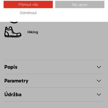
Přijmout vše
Ne, uprav
Skalní lezení a
Odmítnout
ferraty
Hiking
Popis
Parametry
Údržba