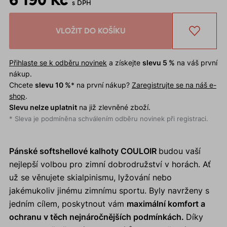
s DPH
VLOŽIT DO KOŠÍKU
Přihlaste se k odběru novinek
a získejte
slevu 5 %
na váš první
nákup.
Chcete
slevu 10 %
* na první nákup?
Zaregistrujte se na náš e-
shop
.
Slevu nelze uplatnit
na již zlevněné zboží.
* Sleva je podmíněna schválením odběru novinek při registraci.
Pánské softshellové kalhoty COULOIR
budou vaší
nejlepší volbou pro zimní dobrodružství v horách. Ať
už se věnujete skialpinismu, lyžování nebo
jakémukoliv jinému zimnímu sportu. Byly navrženy s
jedním cílem, poskytnout vám
maximální komfort a
ochranu v těch nejnáročnějších podmínkách.
Díky