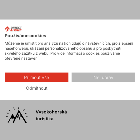
Aktivity
Používáme cookies
Můžeme je umístit pro analýzu našich údajů o návštěvnících, pro zlepšení
Horské expedice
našeho webu, ukázání personalizovaného obsahu a pro poskytnutí
skvělého zážitku z webu. Pro více informací o cookies používáme
otevřené nastavení.
Ledolezení
Přijmout vše
Ne, uprav
Odmítnout
Skialpinismus
Vysokohorská
turistika