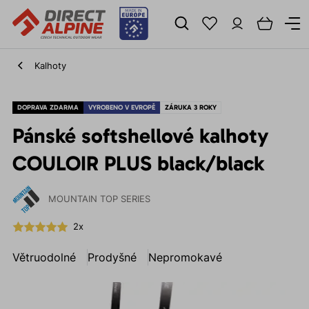
Kalhoty
DOPRAVA ZDARMA
VYROBENO V EVROPĚ
ZÁRUKA 3 ROKY
Pánské softshellové kalhoty
COULOIR PLUS black/black
MOUNTAIN TOP SERIES
2x
Větruodolné
Prodyšné
Nepromokavé