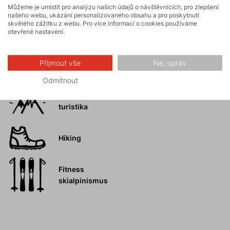
Můžeme je umístit pro analýzu našich údajů o návštěvnících, pro zlepšení
našeho webu, ukázání personalizovaného obsahu a pro poskytnutí
skvělého zážitku z webu. Pro více informací o cookies používáme
Turistika
otevřené nastavení.
Skalní lezení a
Přijmout vše
Ne, uprav
ferraty
Odmítnout
Vysokohorská
turistika
Hiking
Fitness
skialpinismus