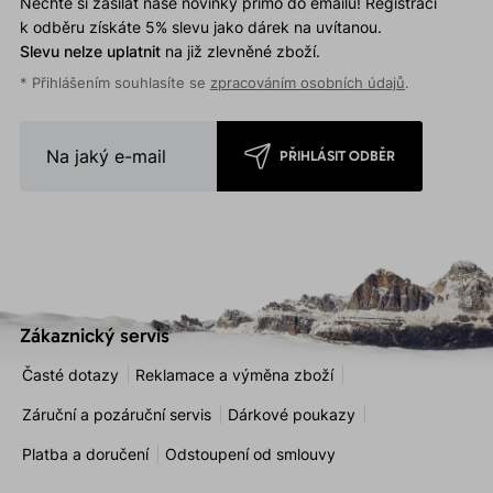
Nechte si zasílat naše novinky přímo do emailu! Registrací
k odběru získáte 5% slevu jako dárek na uvítanou.
Slevu nelze uplatnit
na již zlevněné zboží.
* Přihlášením souhlasíte se
zpracováním osobních údajů
.
PŘIHLÁSIT ODBĚR
Zákaznický servis
Časté dotazy
Reklamace a výměna zboží
Záruční a pozáruční servis
Dárkové poukazy
Platba a doručení
Odstoupení od smlouvy