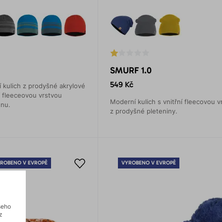
SMURF 1.0
549 Kč
kulich z prodyšné akrylové
í fleeceovou vrstvou
Moderní kulich s vnitřní fleecovou v
gnu.
z prodyšné pleteniny.
ROBENO V EVROPĚ
VYROBENO V EVROPĚ
šeho
z