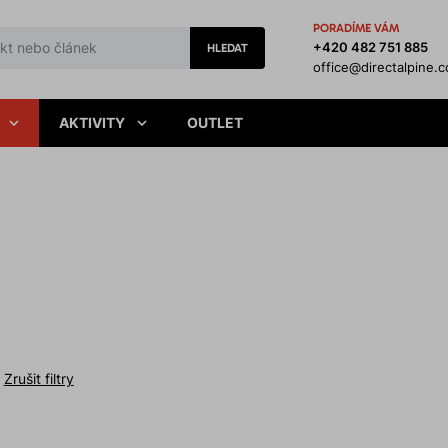
PORADÍME VÁM
+420 482 751 885
HLEDAT
office@directalpine.
AKTIVITY
OUTLET
Zrušit filtry