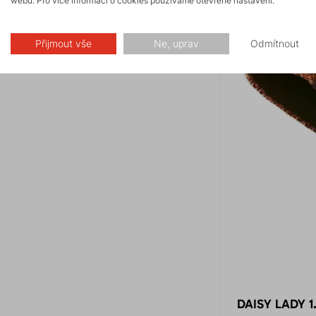
webu. Pro více informací o cookies používáme otevřené nastavení.
Přijmout vše
Ne, uprav
Odmítnout
DAISY LADY 1