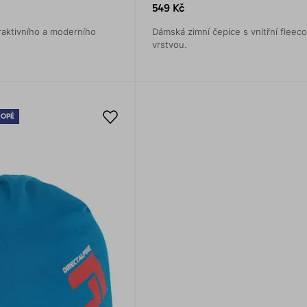
549 Kč
raktivního a moderního
Dámská zimní čepice s vnitřní fleec
vrstvou.
ROPĚ