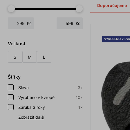
Doporučujeme
Kč
Kč
VYROBENO V EV
Velikost
S
M
L
Štítky
Sleva
3x
Vyrobeno v Evropě
10x
Záruka 3 roky
1x
Zobrazit další