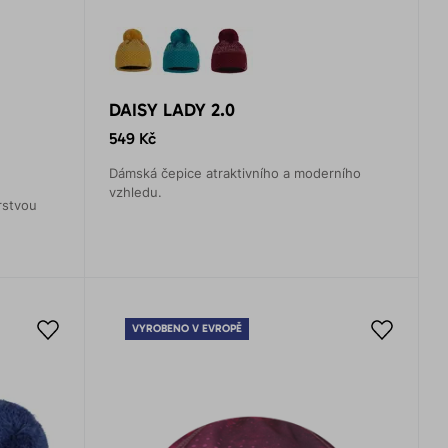
DAISY LADY 2.0
549 Kč
Dámská čepice atraktivního a moderního
vzhledu.
rstvou
VYROBENO V EVROPĚ