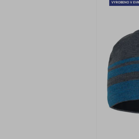
VYROBENO V EV