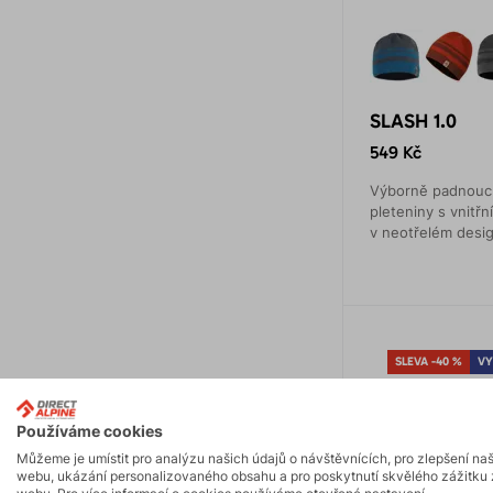
SLASH 1.0
549 Kč
Výborně padnoucí 
pleteniny s vnitřn
v neotřelém desi
SLEVA -40 %
VY
Používáme cookies
Můžeme je umístit pro analýzu našich údajů o návštěvnících, pro zlepšení na
webu, ukázání personalizovaného obsahu a pro poskytnutí skvělého zážitku 