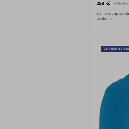
299 Kč
499 Kč
Dámská čepice at
vzhledu.
VYROBENO V EV