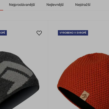
Nejprodávanější
Nejlevnější
Nejdražší
ROPĚ
VYROBENO V EVROPĚ