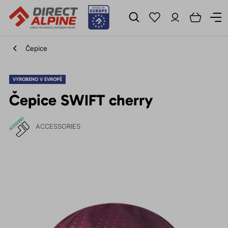
Čepice
VYROBENO V EVROPĚ
Čepice SWIFT cherry
ACCESSORIES