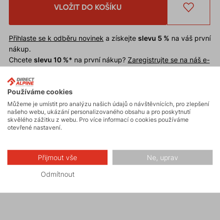
VLOŽIT DO KOŠÍKU
Přihlaste se k odběru novinek
a získejte
slevu 5 %
na váš první
nákup.
Chcete
slevu 10 %
* na první nákup?
Zaregistrujte se na náš e-
shop
.
Slevu nelze uplatnit
na již zlevněné zboží.
Používáme cookies
* Sleva je podmíněna schválením odběru novinek při registraci.
Můžeme je umístit pro analýzu našich údajů o návštěvnících, pro zlepšení
našeho webu, ukázání personalizovaného obsahu a pro poskytnutí
skvělého zážitku z webu. Pro více informací o cookies používáme
Funkční čepice
SWIFT
. Materiál zajišťuje velmi dobré
otevřené nastavení.
termoregulační vlastnosti a rychlé schnutí. Vhodná
pod helmu pro široké spektrum zimních nebo
Přijmout vše
Ne, uprav
horských aktivit jako skialpinismus, běžecké lyžování,
horolezectví, trekking, běh.
Odmítnout