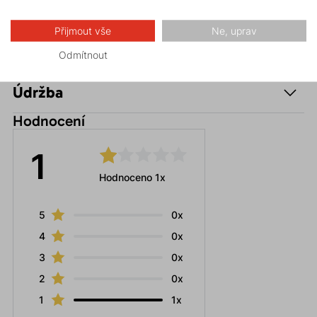
Přijmout vše
Ne, uprav
Parametry
Odmítnout
Údržba
Hodnocení
1
Hodnoceno 1x
5
0x
4
0x
3
0x
2
0x
1
1x