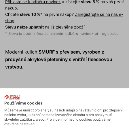
Přihlaste se k odběru novinek
a získejte
slevu 5 %
na váš první
nákup.
Chcete
slevu 10 %
* na první nákup?
Zaregistrujte se na náš e-
shop
.
Slevu nelze uplatnit
na již zlevněné zboží.
* Sleva je podmíněna schválením odběru novinek při registraci.
Moderní kulich
SMURF
s převisem, vyroben z
prodyšné akrylové pleteniny s vnitřní fleeceovou
vrstvou.
Používáme cookies
Můžeme je umístit pro analýzu našich údajů o návštěvnících, pro zlepšení
našeho webu, ukázání personalizovaného obsahu a pro poskytnutí
skvělého zážitku z webu. Pro více informací o cookies používáme
otevřené nastavení.
Made in Europe