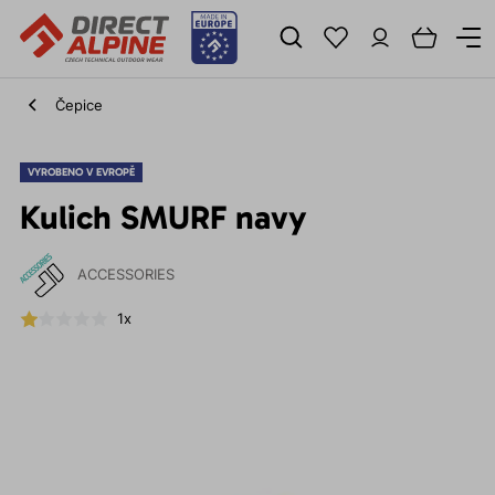
Čepice
VYROBENO V EVROPĚ
Kulich SMURF navy
ACCESSORIES
1x