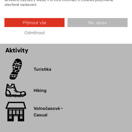
Dokonalé přizpůsobení vašim pohybům.
otevřené nastavení.
Regulace pasu.
Promyšlený systém kapes.
Přijmout vše
Ne, uprav
Odmítnout
Aktivity
Turistika
Hiking
Volnočasové –
Casual