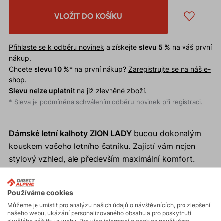
VLOŽIT DO KOŠÍKU
Přihlaste se k odběru novinek
a získejte
slevu 5 %
na váš první
nákup.
Chcete
slevu 10 %
* na první nákup?
Zaregistrujte se na náš e-
shop
.
Slevu nelze uplatnit
na již zlevněné zboží.
* Sleva je podmíněna schválením odběru novinek při registraci.
Dámské letní kalhoty ZION LADY
budou dokonalým
kouskem vašeho letního šatníku. Zajistí vám nejen
stylový vzhled, ale především maximální komfort.
Proč si koupit dámské letní kalhoty ZION LADY?
Používáme cookies
Chladivý efekt lnu.
Můžeme je umístit pro analýzu našich údajů o návštěvnících, pro zlepšení
našeho webu, ukázání personalizovaného obsahu a pro poskytnutí
Volný střih.
skvělého zážitku z webu. Pro více informací o cookies používáme