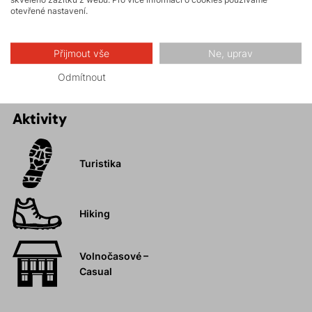
Dokonalé přizpůsobení vašim pohybům.
otevřené nastavení.
Regulace pasu.
Promyšlený systém kapes.
Přijmout vše
Ne, uprav
Odmítnout
Aktivity
Turistika
Hiking
Volnočasové –
Casual