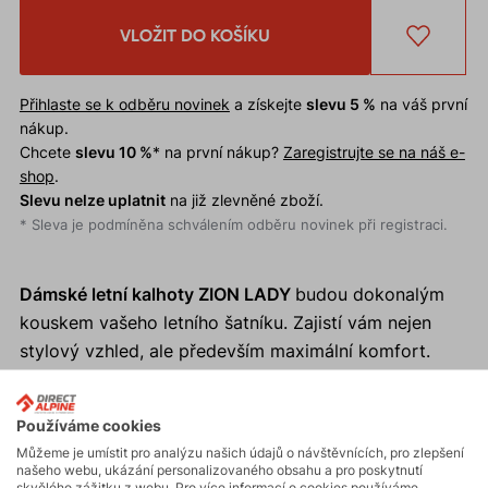
VLOŽIT DO KOŠÍKU
Přihlaste se k odběru novinek
a získejte
slevu 5 %
na váš první
nákup.
Chcete
slevu 10 %
* na první nákup?
Zaregistrujte se na náš e-
shop
.
Slevu nelze uplatnit
na již zlevněné zboží.
* Sleva je podmíněna schválením odběru novinek při registraci.
Dámské letní kalhoty ZION LADY
budou dokonalým
kouskem vašeho letního šatníku. Zajistí vám nejen
stylový vzhled, ale především maximální komfort.
Proč si koupit dámské letní kalhoty ZION LADY?
Používáme cookies
Chladivý efekt lnu.
Můžeme je umístit pro analýzu našich údajů o návštěvnících, pro zlepšení
našeho webu, ukázání personalizovaného obsahu a pro poskytnutí
Volný střih.
skvělého zážitku z webu. Pro více informací o cookies používáme