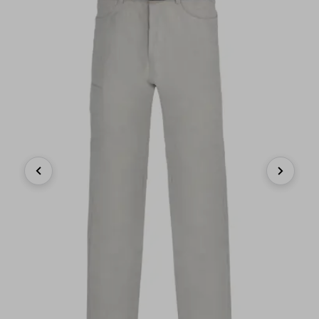
Previous
Next