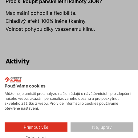
Proč si koupit pánské letní kalhoty ZION?
Maximální pohodlí a flexibilita.
Chladivý efekt 100% lněné tkaniny.
Volnost pohybu díky vsazenému klínu.
Aktivity
Turistika
Používáme cookies
Můžeme je umístit pro analýzu našich údajů o návštěvnících, pro zlepšení
našeho webu, ukázání personalizovaného obsahu a pro poskytnutí
Hiking
skvělého zážitku z webu. Pro více informací o cookies používáme
otevřené nastavení.
Volnočasové –
Přijmout vše
Ne, uprav
Casual
Odmítnout