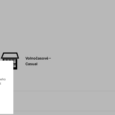
Volnočasové –
Casual
šeho
z