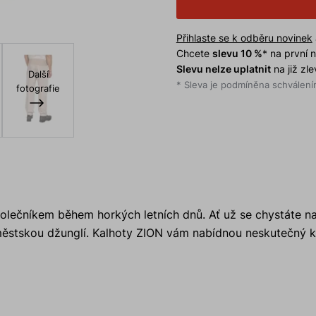
Přihlaste se k odběru novinek
Chcete
slevu 10 %
* na první
Slevu nelze uplatnit
na již zl
Další
* Sleva je podmíněna schválením
fotografie
polečníkem během horkých letních dnů. Ať už se chystáte na
 městskou džunglí. Kalhoty ZION vám nabídnou neskutečný 