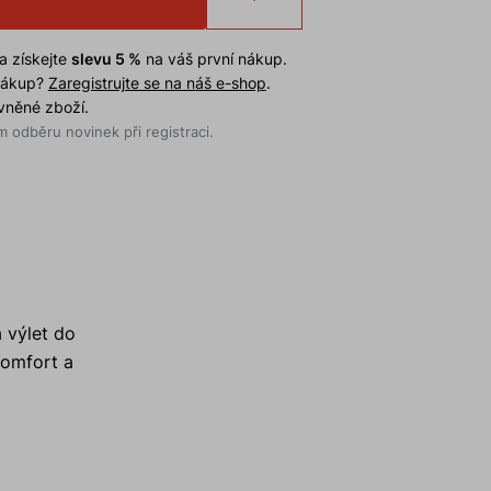
a získejte
slevu 5 %
na váš první nákup.
 nákup?
Zaregistrujte se na náš e-shop
.
evněné zboží.
 odběru novinek při registraci.
 výlet do
komfort a