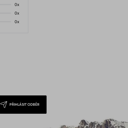
0x
0x
0x
PŘIHLÁSIT ODBĚR