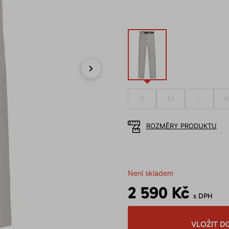
Next
S
M
L
X
ROZMĚRY PRODUKTU
Není skladem
2 590 Kč
s DPH
VLOŽIT D