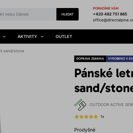
PORADÍME VÁM
+420 482 751 885
HLEDAT
office@directalpine.
AKTIVITY
OUTLET
ON sand/stone
DOPRAVA ZDARMA
VYROBENO V EV
Pánské let
sand/ston
OUTDOOR ACTIVE SER
1x
Prodyšné