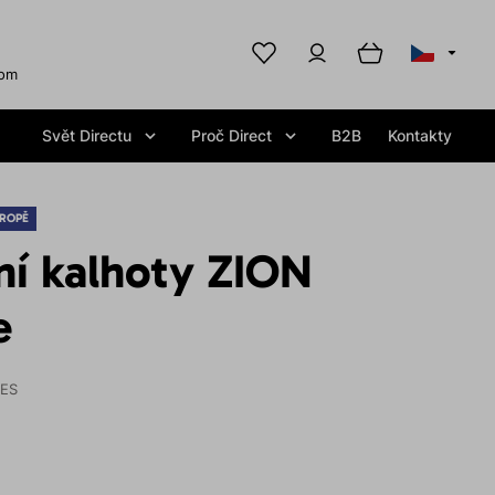
com
Svět Directu
Proč Direct
B2B
Kontakty
ROPĚ
ní kalhoty ZION
e
IES