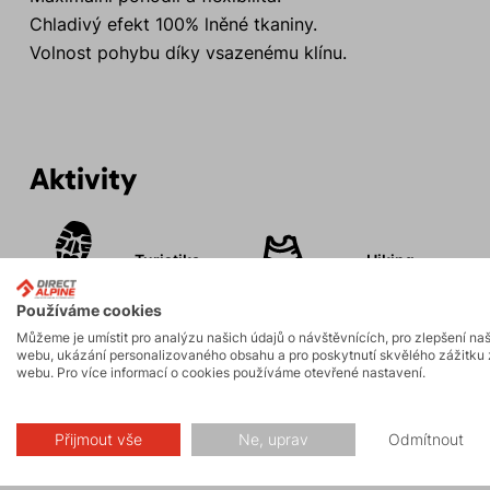
Chladivý efekt 100% lněné tkaniny.
Volnost pohybu díky vsazenému klínu.
Aktivity
Turistika
Hiking
Používáme cookies
Můžeme je umístit pro analýzu našich údajů o návštěvnících, pro zlepšení na
webu, ukázání personalizovaného obsahu a pro poskytnutí skvělého zážitku 
webu. Pro více informací o cookies používáme otevřené nastavení.
Popis
Přijmout vše
Ne, uprav
Odmítnout