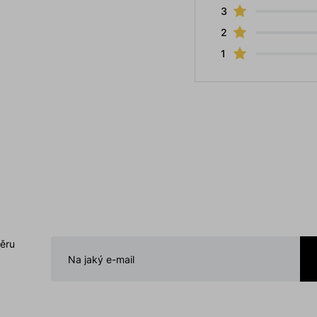
3
2
1
běru