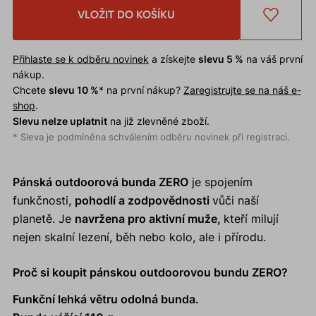
VLOŽIT DO KOŠÍKU
Přihlaste se k odběru novinek
a získejte
slevu 5 %
na váš první
nákup.
Chcete
slevu 10 %
* na první nákup?
Zaregistrujte se na náš e-
shop
.
Slevu nelze uplatnit
na již zlevněné zboží.
* Sleva je podmíněna schválením odběru novinek při registraci.
Pánská outdoorová bunda ZERO
je spojením
funkčnosti,
pohodlí a zodpovědnosti
vůči naší
planetě. Je
navržena pro aktivní muže,
kteří milují
nejen skalní lezení, běh nebo kolo, ale i přírodu.
Proč si koupit pánskou outdoorovou bundu ZERO?
Funkční lehká větru odolná bunda.