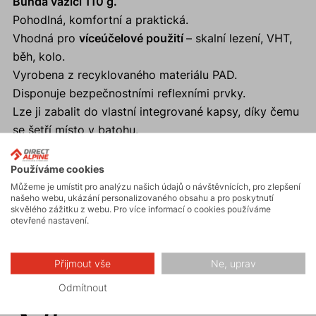
Bunda vážící 110 g.
Pohodlná, komfortní a praktická.
Vhodná pro
víceúčelové použití
– skalní lezení, VHT,
běh, kolo.
Vyrobena z recyklovaného materiálu PAD.
Disponuje bezpečnostními reflexními prvky.
Lze ji zabalit do vlastní integrované kapsy, díky čemu
se šetří místo v batohu.
Používáme cookies
Můžeme je umístit pro analýzu našich údajů o návštěvnících, pro zlepšení
našeho webu, ukázání personalizovaného obsahu a pro poskytnutí
skvělého zážitku z webu. Pro více informací o cookies používáme
Aktivity
otevřené nastavení.
Přijmout vše
Ne, uprav
Turistika
Odmítnout
Skalní lezení a