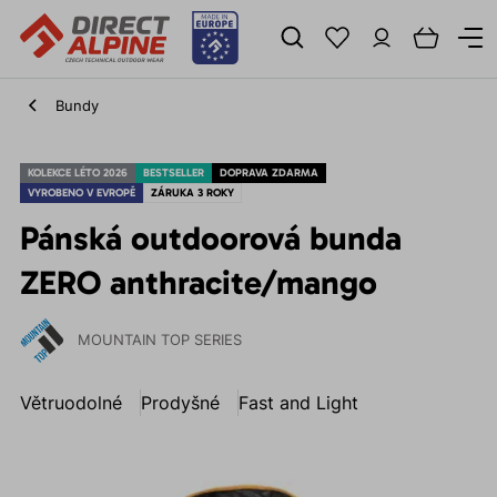
Bundy
KOLEKCE LÉTO 2026
BESTSELLER
DOPRAVA ZDARMA
VYROBENO V EVROPĚ
ZÁRUKA 3 ROKY
Pánská outdoorová bunda
ZERO anthracite/mango
MOUNTAIN TOP SERIES
Větruodolné
Prodyšné
Fast and Light