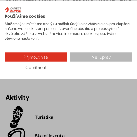
pro všechny turisty i cestovatele.
Používáme cookies
Proč si koupit pánské turistické šortky VULCAN
Můžeme je umístit pro analýzu našich údajů o návštěvnících, pro zlepšení
našeho webu, ukázání personalizovaného obsahu a pro poskytnutí
SHORTS?
skvělého zážitku z webu. Pro více informací o cookies používáme
otevřené nastavení.
Maximální pohodlí.
Rychleschnoucí a prodyšné.
Přijmout vše
Ne, uprav
Promyšlený systém zipových kapes.
Skvěle padnou a neomezují v pohybu.
Odmítnout
Aktivity
Turistika
Skalní lezení a