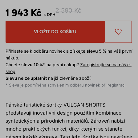
1 943 Kč
2 590 Kč
s DPH
VLOŽIT DO KOŠÍKU
Přihlaste se k odběru novinek
a získejte
slevu 5 %
na váš první
nákup.
Chcete
slevu 10 %
* na první nákup?
Zaregistrujte se na náš e-
shop
.
Slevu nelze uplatnit
na již zlevněné zboží.
* Sleva je podmíněna schválením odběru novinek při registraci.
Pánské turistické šortky VULCAN SHORTS
představují inovativní design použitím kombinace
syntetických a přírodních materiálů. Zároveň nabízí
mnoho praktických funkcí, díky kterým se stanete
pánem každé výpravy. Tyto letní šortky jsou navržené