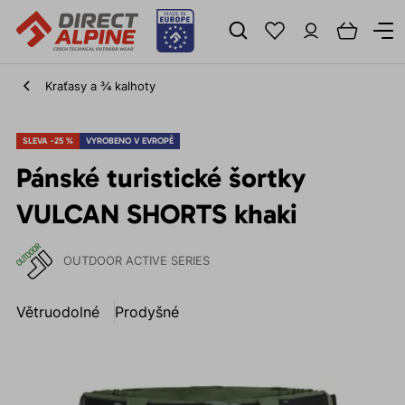
Kraťasy a ¾ kalhoty
SLEVA -25 %
VYROBENO V EVROPĚ
Pánské turistické šortky
VULCAN SHORTS khaki
OUTDOOR ACTIVE SERIES
Větruodolné
Prodyšné