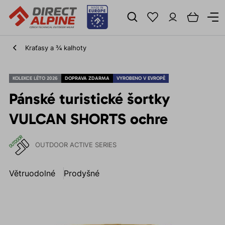
Kraťasy a ¾ kalhoty
KOLEKCE LÉTO 2026
DOPRAVA ZDARMA
VYROBENO V EVROPĚ
Pánské turistické šortky
VULCAN SHORTS ochre
OUTDOOR ACTIVE SERIES
Větruodolné
Prodyšné