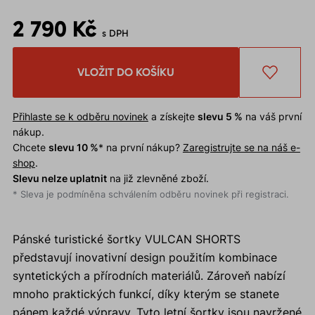
2 790 Kč
s DPH
VLOŽIT DO KOŠÍKU
Přihlaste se k odběru novinek
a získejte
slevu 5 %
na váš první
nákup.
Chcete
slevu 10 %
* na první nákup?
Zaregistrujte se na náš e-
shop
.
Slevu nelze uplatnit
na již zlevněné zboží.
* Sleva je podmíněna schválením odběru novinek při registraci.
Pánské turistické šortky VULCAN SHORTS
představují inovativní design použitím kombinace
syntetických a přírodních materiálů. Zároveň nabízí
mnoho praktických funkcí, díky kterým se stanete
pánem každé výpravy. Tyto letní šortky jsou navržené