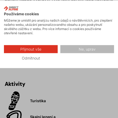
pro všechny turisty i cestovatele.
Používáme cookies
Proč si koupit pánské turistické šortky VULCAN
Můžeme je umístit pro analýzu našich údajů o návštěvnících, pro zlepšení
našeho webu, ukázání personalizovaného obsahu a pro poskytnutí
SHORTS?
skvělého zážitku z webu. Pro více informací o cookies používáme
otevřené nastavení.
Maximální pohodlí.
Rychleschnoucí a prodyšné.
Přijmout vše
Ne, uprav
Promyšlený systém zipových kapes.
Skvěle padnou a neomezují v pohybu.
Odmítnout
Aktivity
Turistika
Skalní lezení a