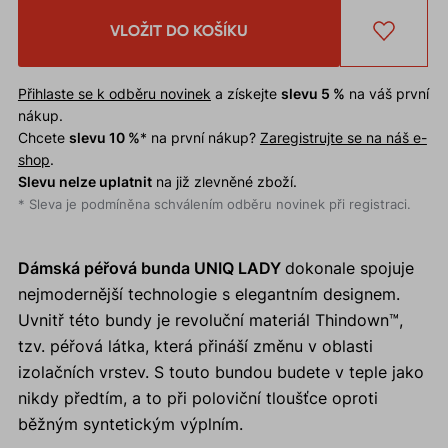
VLOŽIT DO KOŠÍKU
Přihlaste se k odběru novinek
a získejte
slevu 5 %
na váš první
nákup.
Chcete
slevu 10 %
* na první nákup?
Zaregistrujte se na náš e-
shop
.
Slevu nelze uplatnit
na již zlevněné zboží.
* Sleva je podmíněna schválením odběru novinek při registraci.
Dámská péřová bunda UNIQ LADY
dokonale spojuje
nejmodernější technologie s elegantním designem.
Uvnitř této bundy je revoluční materiál Thindown™,
tzv. péřová látka, která přináší změnu v oblasti
izolačních vrstev. S touto bundou budete v teple jako
nikdy předtím, a to při poloviční tloušťce oproti
běžným syntetickým výplním.