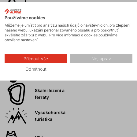
Horské expedice
Používáme cookies
Můžeme je umístit pro analýzu našich údajů o návštěvnících, pro zlepšení
Ledolezení
našeho webu, ukázání personalizovaného obsahu a pro poskytnutí
skvělého zážitku z webu. Pro více informací o cookies používáme
otevřené nastavení.
Skialpinismus
Přijmout vše
Ne, uprav
Odmítnout
Turistika
Skalní lezení a
ferraty
Vysokohorská
turistika