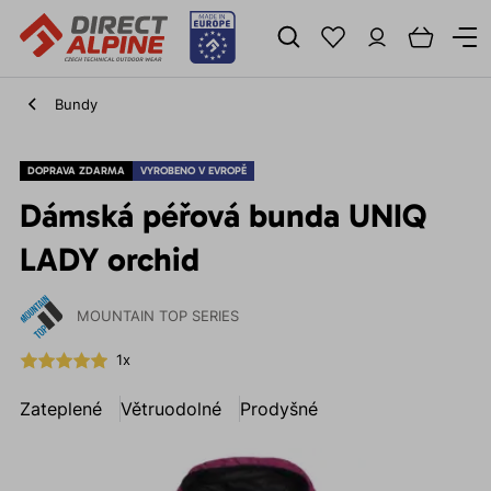
Bundy
DOPRAVA ZDARMA
VYROBENO V EVROPĚ
Dámská péřová bunda UNIQ
LADY orchid
MOUNTAIN TOP SERIES
1x
Zateplené
Větruodolné
Prodyšné