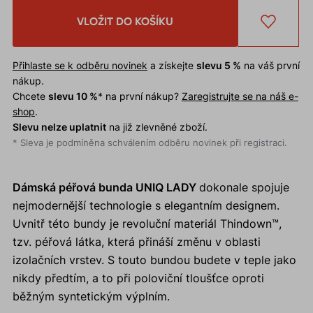
VLOŽIT DO KOŠÍKU
Přihlaste se k odběru novinek
a získejte
slevu 5 %
na váš první
nákup.
Chcete
slevu 10 %
* na první nákup?
Zaregistrujte se na náš e-
shop
.
Slevu nelze uplatnit
na již zlevněné zboží.
* Sleva je podmíněna schválením odběru novinek při registraci.
Dámská péřová bunda UNIQ LADY
dokonale spojuje
nejmodernější technologie s elegantním designem.
Uvnitř této bundy je revoluční materiál Thindown™,
tzv. péřová látka, která přináší změnu v oblasti
izolačních vrstev. S touto bundou budete v teple jako
nikdy předtím, a to při poloviční tloušťce oproti
běžným syntetickým výplním.