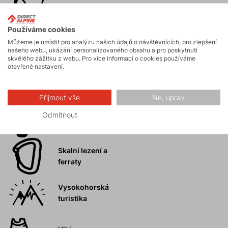
Horské expedice
Používáme cookies
Můžeme je umístit pro analýzu našich údajů o návštěvnících, pro zlepšení
Ledolezení
našeho webu, ukázání personalizovaného obsahu a pro poskytnutí
skvělého zážitku z webu. Pro více informací o cookies používáme
otevřené nastavení.
Skialpinismus
Přijmout vše
Ne, uprav
Odmítnout
Turistika
Skalní lezení a
ferraty
Vysokohorská
turistika