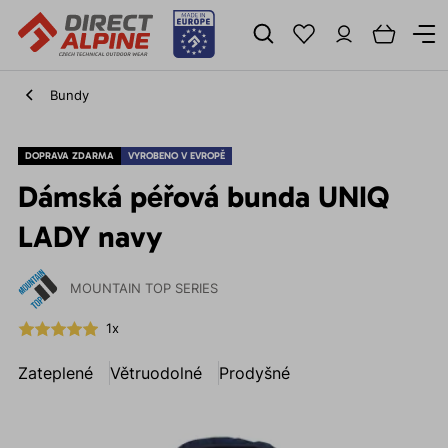
Bundy
DOPRAVA ZDARMA
VYROBENO V EVROPĚ
Dámská péřová bunda UNIQ
LADY navy
MOUNTAIN TOP SERIES
1x
Zateplené
Větruodolné
Prodyšné