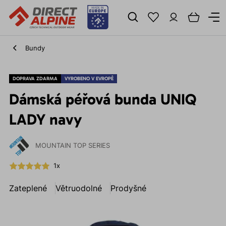
Bundy
DOPRAVA ZDARMA
VYROBENO V EVROPĚ
Dámská péřová bunda UNIQ
LADY navy
MOUNTAIN TOP SERIES
1x
Zateplené
Větruodolné
Prodyšné