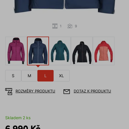
1
9
S
M
L
XL
ROZMĚRY PRODUKTU
DOTAZ K PRODUKTU
Skladem 2 ks
6 990 Kč