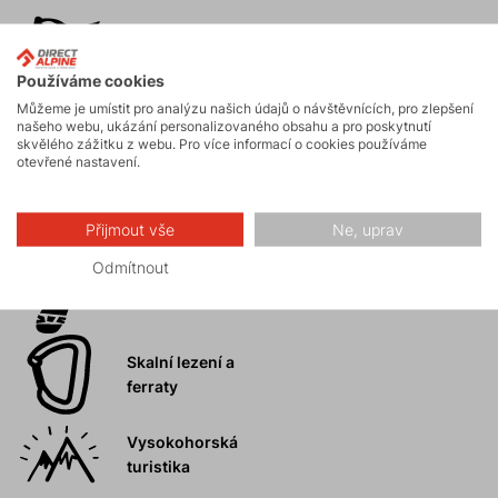
Horské expedice
Používáme cookies
Můžeme je umístit pro analýzu našich údajů o návštěvnících, pro zlepšení
našeho webu, ukázání personalizovaného obsahu a pro poskytnutí
Ledolezení
skvělého zážitku z webu. Pro více informací o cookies používáme
otevřené nastavení.
Skialpinismus
Přijmout vše
Ne, uprav
Odmítnout
Turistika
Skalní lezení a
ferraty
Vysokohorská
turistika