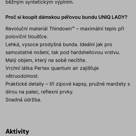
běžným syntetickým výplním.
Proč si koupit dámskou péřovou bundu UNIQ LADY?
Revoluční materiál Thindown™ – maximální teplo při
poloviční tloušťce.
Lehká, vysoce prodyšná bunda. Ideální jak pro
samostatné nošení, tak pod hardshellovou vrstvu.
Malý objem, který na sobě necítíte.
Vrchní látka Pertex quantum air zajišťuje
větruodolnost.
Praktické detaily – tři zipové kapsy, pružné manžety s
dírou na palec, reflexní prvky.
Snadná údržba.
Aktivity