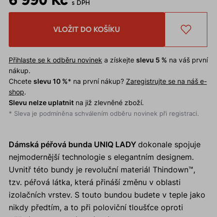
s DPH
VLOŽIT DO KOŠÍKU
Přihlaste se k odběru novinek
a získejte
slevu 5 %
na váš první
nákup.
Chcete
slevu 10 %
* na první nákup?
Zaregistrujte se na náš e-
shop
.
Slevu nelze uplatnit
na již zlevněné zboží.
* Sleva je podmíněna schválením odběru novinek při registraci.
Dámská péřová bunda UNIQ LADY
dokonale spojuje
nejmodernější technologie s elegantním designem.
Uvnitř této bundy je revoluční materiál Thindown™,
tzv. péřová látka, která přináší změnu v oblasti
izolačních vrstev. S touto bundou budete v teple jako
nikdy předtím, a to při poloviční tloušťce oproti