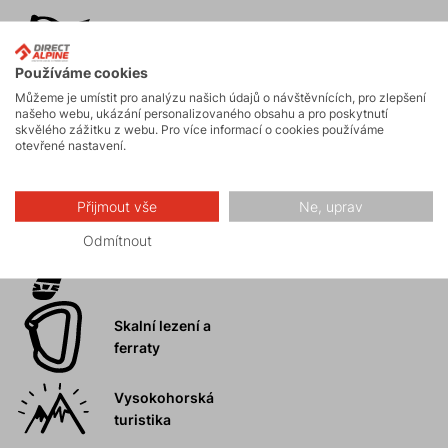
Horské expedice
Používáme cookies
Můžeme je umístit pro analýzu našich údajů o návštěvnících, pro zlepšení
našeho webu, ukázání personalizovaného obsahu a pro poskytnutí
Ledolezení
skvělého zážitku z webu. Pro více informací o cookies používáme
otevřené nastavení.
Skialpinismus
Přijmout vše
Ne, uprav
Odmítnout
Turistika
Skalní lezení a
ferraty
Vysokohorská
turistika