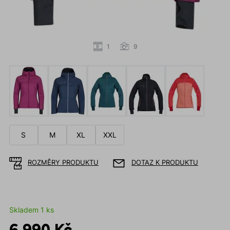
1
9
S
M
XL
XXL
ROZMĚRY PRODUKTU
DOTAZ K PRODUKTU
Skladem 1 ks
6 990 Kč