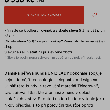
s DPH
VLOŽIT DO KOŠÍKU
Přihlaste se k odběru novinek
a získejte
slevu 5 %
na váš první
nákup.
Chcete
slevu 10 %
* na první nákup?
Zaregistrujte se na náš e-
shop
.
Slevu nelze uplatnit
na již zlevněné zboží.
* Sleva je podmíněna schválením odběru novinek při registraci.
Dámská péřová bunda UNIQ LADY
dokonale spojuje
nejmodernější technologie s elegantním designem.
Uvnitř této bundy je revoluční materiál Thindown™,
tzv. péřová látka, která přináší změnu v oblasti
izolačních vrstev. S touto bundou budete v teple jako
nikdy předtím, a to při poloviční tloušťce oproti