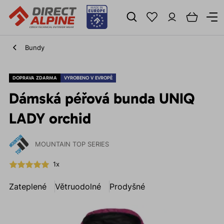
Bundy
DOPRAVA ZDARMA
VYROBENO V EVROPĚ
Dámská péřová bunda UNIQ
LADY orchid
MOUNTAIN TOP SERIES
1x
Zateplené
Větruodolné
Prodyšné