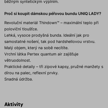
běžným syntetickým výplním.
Proč si koupit dámskou péřovou bundu UNIQ LADY?
Revoluční materiál Thindown™ – maximální teplo při
poloviční tloušťce.
Lehká, vysoce prodyšná bunda. Ideální jak pro
samostatné nošení, tak pod hardshellovou vrstvu.
Malý objem, který na sobě necítíte.
Vrchní látka Pertex quantum air zajišťuje
větruodolnost.
Praktické detaily – tři zipové kapsy, pružné manžety s
dírou na palec, reflexní prvky.
Snadná údržba.
Aktivity