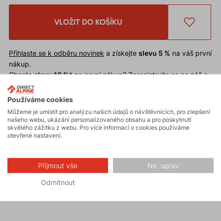
VLOŽIT DO KOŠÍKU
Přihlaste se k odběru novinek
a získejte
slevu 5 %
na váš první
nákup.
Chcete
slevu 10 %
* na první nákup?
Zaregistrujte se na náš e-
shop
.
Slevu nelze uplatnit
na již zlevněné zboží.
Používáme cookies
* Sleva je podmíněna schválením odběru novinek při registraci.
Můžeme je umístit pro analýzu našich údajů o návštěvnících, pro zlepšení
našeho webu, ukázání personalizovaného obsahu a pro poskytnutí
skvělého zážitku z webu. Pro více informací o cookies používáme
otevřené nastavení.
Funkční čepice
SWIFT
. Materiál zajišťuje velmi dobré
termoregulační vlastnosti a rychlé schnutí. Vhodná
pod helmu pro široké spektrum zimních nebo
Přijmout vše
Ne, uprav
horských aktivit jako skialpinismus, běžecké lyžování,
Odmítnout
horolezectví, trekking, běh.