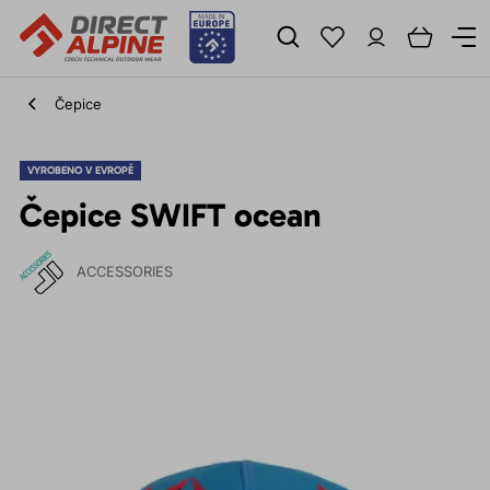
Čepice
VYROBENO V EVROPĚ
Čepice SWIFT ocean
ACCESSORIES