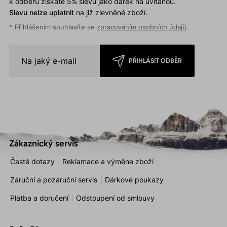
k odběru získáte 5% slevu jako dárek na uvítanou.
Slevu nelze uplatnit
na již zlevněné zboží.
* Přihlášením souhlasíte se
zpracováním osobních údajů
.
PŘIHLÁSIT ODBĚR
Zákaznický servis
Časté dotazy
Reklamace a výměna zboží
Záruční a pozáruční servis
Dárkové poukazy
Platba a doručení
Odstoupení od smlouvy