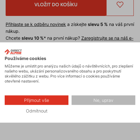
VLOŽIT DO KOŠÍKU
Přihlaste se k odběru novinek
a získejte
slevu 5 %
na váš první
nákup.
Chcete
slevu 10 %
* na první nákup?
Zaregistrujte se na náš e-
shop
.
Slevu nelze uplatnit
na již zlevněné zboží.
Používáme cookies
* Sleva je podmíněna schválením odběru novinek při registraci.
Můžeme je umístit pro analýzu našich údajů o návštěvnících, pro zlepšení
našeho webu, ukázání personalizovaného obsahu a pro poskytnutí
skvělého zážitku z webu. Pro více informací o cookies používáme
Funkční čepice
SWIFT
. Materiál zajišťuje velmi dobré
otevřené nastavení.
termoregulační vlastnosti a rychlé schnutí. Vhodná
pod helmu pro široké spektrum zimních nebo
Přijmout vše
Ne, uprav
horských aktivit jako skialpinismus, běžecké lyžování,
horolezectví, trekking, běh.
Odmítnout