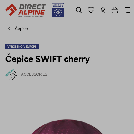
Čepice
VYROBENO V EVROPĚ
Čepice SWIFT cherry
ACCESSORIES