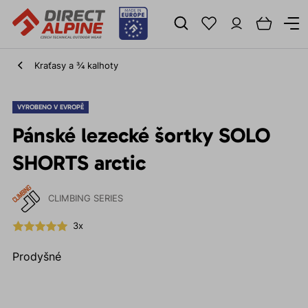
Kraťasy a ¾ kalhoty
VYROBENO V EVROPĚ
Pánské lezecké šortky SOLO
SHORTS arctic
CLIMBING SERIES
3x
Prodyšné