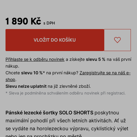
1 890 Kč
s DPH
VLOŽIT DO KOŠÍKU
Přihlaste se k odběru novinek
a získejte
slevu 5 %
na váš první
nákup.
Chcete
slevu 10 %
* na první nákup?
Zaregistrujte se na náš e-
shop
.
Slevu nelze uplatnit
na již zlevněné zboží.
* Sleva je podmíněna schválením odběru novinek při registraci.
Pánské lezecké šortky SOLO SHORTS
poskytnou
maximální pohodlí při všech letních aktivitách. Ať už
se vydáte na horolezeckou výpravu, cyklistický výlet
nebo jen na procházku po městě.