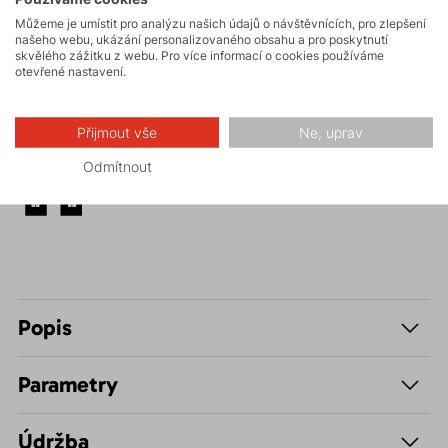
Můžeme je umístit pro analýzu našich údajů o návštěvnících, pro zlepšení
Turistika
našeho webu, ukázání personalizovaného obsahu a pro poskytnutí
skvělého zážitku z webu. Pro více informací o cookies používáme
otevřené nastavení.
Skalní lezení a
ferraty
Přijmout vše
Ne, uprav
Odmítnout
Volnočasové –
Casual
Popis
Parametry
Údržba