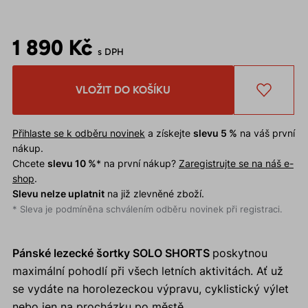
1 890 Kč
s DPH
VLOŽIT DO KOŠÍKU
Přihlaste se k odběru novinek
a získejte
slevu 5 %
na váš první
nákup.
Chcete
slevu 10 %
* na první nákup?
Zaregistrujte se na náš e-
shop
.
Slevu nelze uplatnit
na již zlevněné zboží.
* Sleva je podmíněna schválením odběru novinek při registraci.
Pánské lezecké šortky SOLO SHORTS
poskytnou
maximální pohodlí při všech letních aktivitách. Ať už
se vydáte na horolezeckou výpravu, cyklistický výlet
nebo jen na procházku po městě.