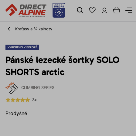
Kraťasy a ¾ kalhoty
VYROBENO V EVROPĚ
Pánské lezecké šortky SOLO
SHORTS arctic
CLIMBING SERIES
3x
Prodyšné