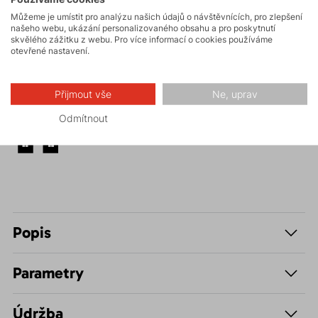
Můžeme je umístit pro analýzu našich údajů o návštěvnících, pro zlepšení
Turistika
našeho webu, ukázání personalizovaného obsahu a pro poskytnutí
skvělého zážitku z webu. Pro více informací o cookies používáme
otevřené nastavení.
Skalní lezení a
ferraty
Přijmout vše
Ne, uprav
Odmítnout
Volnočasové –
Casual
Popis
Parametry
Údržba