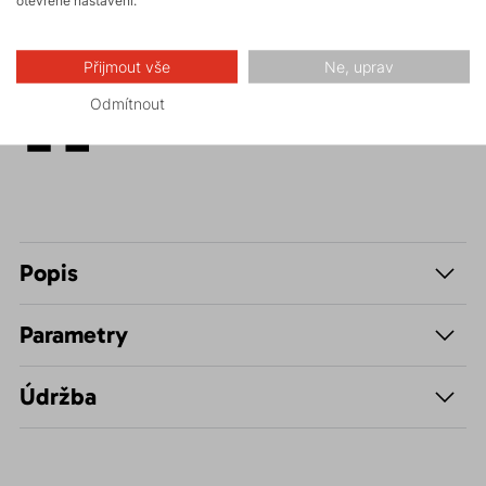
Skalní lezení a
ferraty
Přijmout vše
Ne, uprav
Odmítnout
Volnočasové –
Casual
Popis
Parametry
Údržba