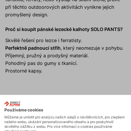
při těchto outdoorových aktivitách vynikne jejich
promyšlený design.
Proč si koupit pánské lezecké kalhoty SOLO PANTS?
Skvělé řešení pro lezce i ferratisty.
Perfektně padnoucí střih
, který neomezuje v pohybu.
Příjemný, pružný a prodyšný materiál.
Pohodlný pas do gumy s tkanicí.
Prostorné kapsy.
Aktivity
Používáme cookies
Můžeme je umístit pro analýzu našich údajů o návštěvnících, pro zlepšení
Turistika
našeho webu, ukázání personalizovaného obsahu a pro poskytnutí
skvělého zážitku z webu. Pro více informací o cookies používáme
otevřené nastavení.