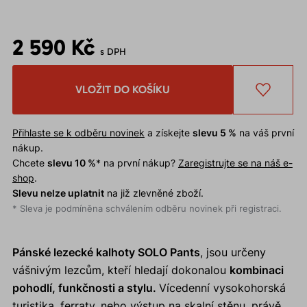
2 590 Kč
s DPH
VLOŽIT DO KOŠÍKU
Přihlaste se k odběru novinek
a získejte
slevu 5 %
na váš první
nákup.
Chcete
slevu 10 %
* na první nákup?
Zaregistrujte se na náš e-
shop
.
Slevu nelze uplatnit
na již zlevněné zboží.
* Sleva je podmíněna schválením odběru novinek při registraci.
Pánské lezecké kalhoty SOLO Pants
, jsou určeny
vášnivým lezcům, kteří hledají dokonalou
kombinaci
pohodlí, funkčnosti a stylu.
Vícedenní vysokohorská
turistika, ferraty, nebo výstup na skalní stěnu, právě