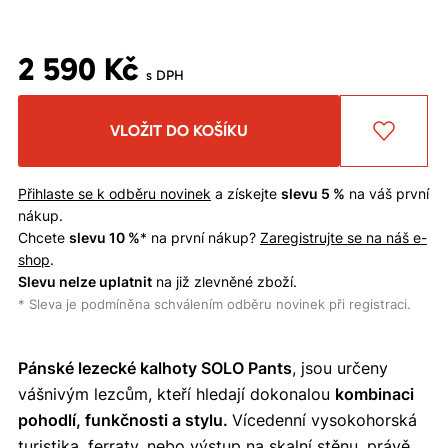
2 590 Kč
s DPH
VLOŽIT DO KOŠÍKU
Přihlaste se k odběru novinek
a získejte
slevu 5 %
na váš první
nákup.
Chcete
slevu 10 %
* na první nákup?
Zaregistrujte se na náš e-
shop
.
Slevu nelze uplatnit
na již zlevněné zboží.
* Sleva je podmíněna schválením odběru novinek při registraci.
Pánské lezecké kalhoty SOLO Pants
, jsou určeny
vášnivým lezcům, kteří hledají dokonalou
kombinaci
pohodlí, funkčnosti a stylu.
Vícedenní vysokohorská
turistika, ferraty, nebo výstup na skalní stěnu, právě