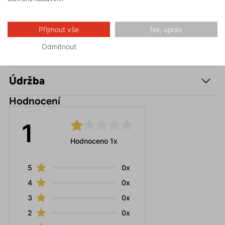
Made in Europe
Přijmout vše
Ne, uprav
Odmítnout
Parametry
Údržba
Hodnocení
1
Hodnoceno 1x
5
0x
4
0x
3
0x
2
0x