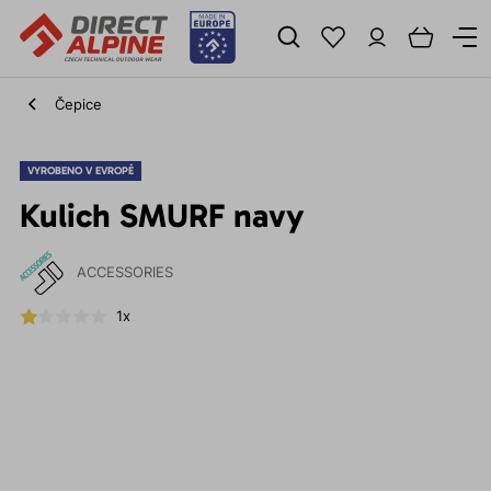
Čepice
VYROBENO V EVROPĚ
Kulich SMURF navy
ACCESSORIES
1x