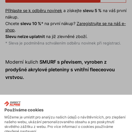
Přihlaste se k odběru novinek
a získejte
slevu 5 %
na váš první
nákup.
Chcete
slevu 10 %
* na první nákup?
Zaregistrujte se na náš e-
shop
.
Slevu nelze uplatnit
na již zlevněné zboží.
* Sleva je podmíněna schválením odběru novinek při registraci.
Moderní kulich
SMURF
s převisem, vyroben z
prodyšné akrylové pleteniny s vnitřní fleeceovou
vrstvou.
Používáme cookies
Můžeme je umístit pro analýzu našich údajů o návštěvnících, pro zlepšení
našeho webu, ukázání personalizovaného obsahu a pro poskytnutí
skvělého zážitku z webu. Pro více informací o cookies používáme
otevřené nastavení.