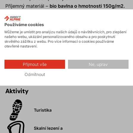
Příjemný materiál –
bio bavlna o hmotnosti 150g/m2.
Volný
regular střih.
Barva materiálu vychází z druhu bavlníku, následně se
Používáme cookies
již nedobarvuje.
Můžeme je umístit pro analýzu našich údajů o návštěvnících, pro zlepšení
Eliminace procesu barvení ve výrobě se výrazně
našeho webu, ukázání personalizovaného obsahu a pro poskytnutí
skvělého zážitku z webu. Pro více informací o cookies používáme
snižuje spotřeba vody a eliminuje se negativní vliv na
otevřené nastavení.
přírodu.
Přírodní materiál je vhodný i pro alergiky.
Přijmout vše
Ne, uprav
Odmítnout
Aktivity
Turistika
Skalní lezení a