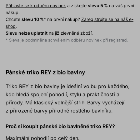
Přihlaste se k odběru novinek
a získejte
slevu 5 %
na váš první
nákup.
Chcete
slevu 10 %
* na první nákup?
Zaregistrujte se na náš e-
shop
.
Slevu nelze uplatnit
na již zlevněné zboží.
* Sleva je podmíněna schválením odběru novinek při registraci.
Pánské triko REY z bio bavlny
Triko REY z bio bavlny je ideální volbu pro každého,
kdo hledá spojení pohodlí, stylu a praktičnosti a
přírody. Má klasický volnější střih. Barvy vycházejí
z přirozené barvy přírodně rostlého bavlníku.
Proč si koupit pánské bio bavlněné triko REY?
Maximální pohodlí po celý den.