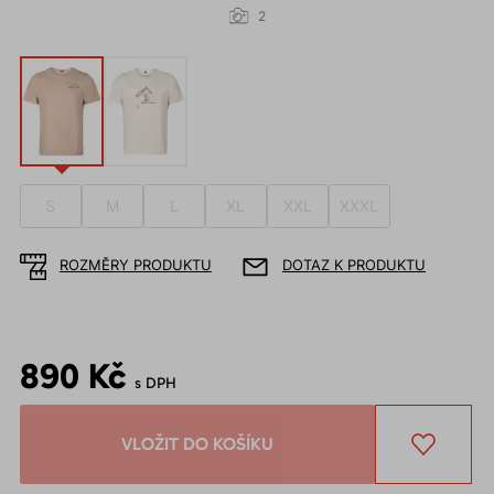
2
S
M
L
XL
XXL
XXXL
ROZMĚRY PRODUKTU
DOTAZ K PRODUKTU
890 Kč
s DPH
VLOŽIT DO KOŠÍKU