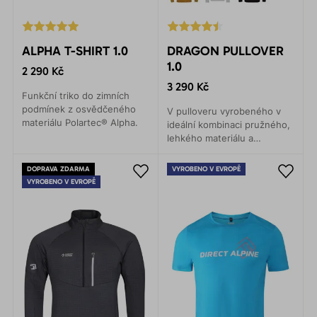
ALPHA T-SHIRT 1.0
DRAGON PULLOVER
1.0
2 290 Kč
3 290 Kč
Funkční triko do zimních
podmínek z osvědčeného
V pulloveru vyrobeného v
materiálu Polartec® Alpha.
ideální kombinaci pružného,
lehkého materiálu a
hřejivého Polartec®Alpha,
vám bude příjemně teplo
DOPRAVA ZDARMA
VYROBENO V EVROPĚ
bez pocitu pocení.
VYROBENO V EVROPĚ