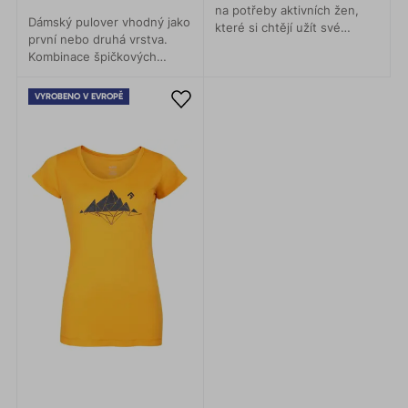
na potřeby aktivních žen,
Dámský pulover vhodný jako
které si chtějí užít své
první nebo druhá vrstva.
outdoorové dobrodružství s
Kombinace špičkových
maximálním komfortem a
materiálů Polartec® Alpha a
touží vypadat stylově.
Technostretch® Grid Fleece,
VYROBENO V EVROPĚ
nabízí maximální tepelný a
pohybový komfort.