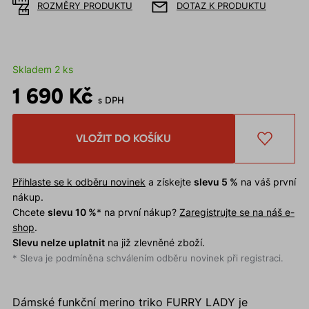
ROZMĚRY PRODUKTU
DOTAZ K PRODUKTU
Skladem 2 ks
1 690 Kč
s DPH
VLOŽIT DO KOŠÍKU
Přihlaste se k odběru novinek
a získejte
slevu 5 %
na váš první
nákup.
Chcete
slevu 10 %
* na první nákup?
Zaregistrujte se na náš e-
shop
.
Slevu nelze uplatnit
na již zlevněné zboží.
* Sleva je podmíněna schválením odběru novinek při registraci.
Dámské funkční merino triko FURRY LADY je