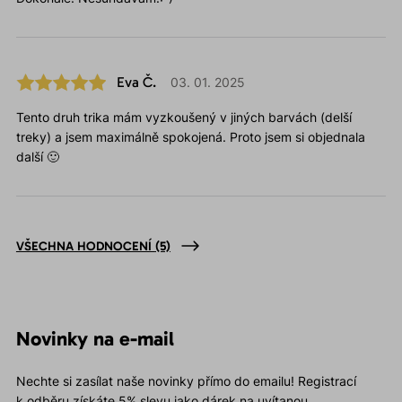
Eva Č.
03. 01. 2025
Tento druh trika mám vyzkoušený v jiných barvách (delší
treky) a jsem maximálně spokojená. Proto jsem si objednala
další 🙂
VŠECHNA HODNOCENÍ
(5)
Novinky na e-mail
Nechte si zasílat naše novinky přímo do emailu! Registrací
k odběru získáte 5% slevu jako dárek na uvítanou.