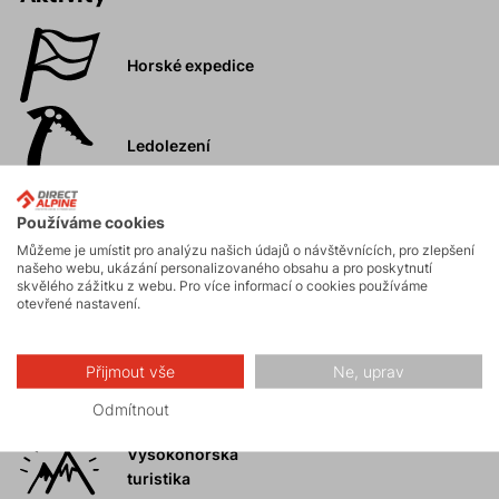
Horské expedice
Ledolezení
Používáme cookies
Skialpinismus
Můžeme je umístit pro analýzu našich údajů o návštěvnících, pro zlepšení
našeho webu, ukázání personalizovaného obsahu a pro poskytnutí
skvělého zážitku z webu. Pro více informací o cookies používáme
otevřené nastavení.
Turistika
Přijmout vše
Ne, uprav
Skalní lezení a
ferraty
Odmítnout
Vysokohorská
turistika