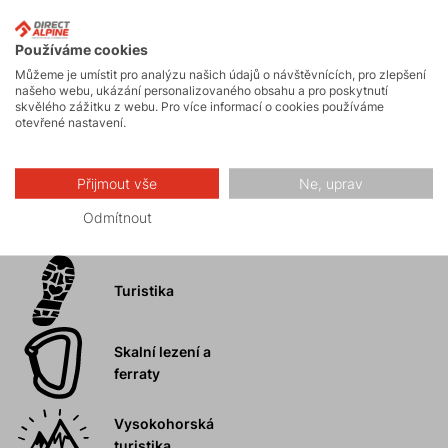
Aktivity
Používáme cookies
Horské expedice
Můžeme je umístit pro analýzu našich údajů o návštěvnících, pro zlepšení
našeho webu, ukázání personalizovaného obsahu a pro poskytnutí
skvělého zážitku z webu. Pro více informací o cookies používáme
otevřené nastavení.
Ledolezení
Přijmout vše
Ne, uprav
Odmítnout
Skialpinismus
Turistika
Skalní lezení a
ferraty
Vysokohorská
turistika