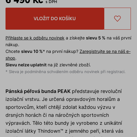
s DPH
VLOŽIT DO KOŠÍKU
Přihlaste se k odběru novinek
a získejte
slevu 5 %
na váš první
nákup.
Chcete
slevu 10 %
* na první nákup?
Zaregistrujte se na náš e-
shop
.
Slevu nelze uplatnit
na již zlevněné zboží.
* Sleva je podmíněna schválením odběru novinek při registraci.
Pánská péřová bunda PEAK
představuje revoluční
izolační vrstvu. Je určená opravdovým horalům a
sportovcům, kteří chtějí zdolat každou výzvu v
drsných horách či na náročných sportovních
výpravách. Tělo této bundy je vyrobeno z unikátní
izolační látky Thindown™ z jemného peří, která vás