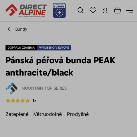
Bundy
DOPRAVA ZDARMA
VYROBENO V EVROPĚ
Pánská péřová bunda PEAK
anthracite/black
MOUNTAIN TOP SERIES
1x
Zateplené
Větruodolné
Prodyšné