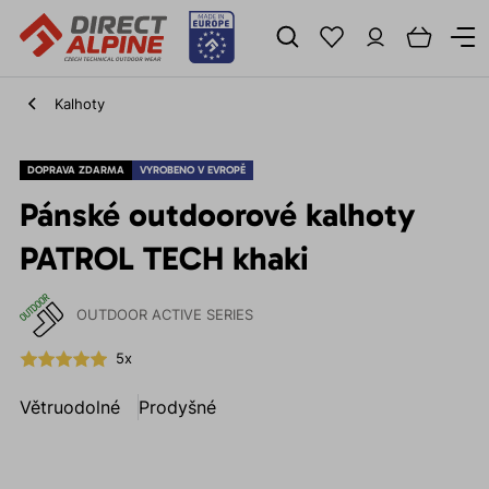
Kalhoty
DOPRAVA ZDARMA
VYROBENO V EVROPĚ
Pánské outdoorové kalhoty
PATROL TECH khaki
OUTDOOR ACTIVE SERIES
5x
Větruodolné
Prodyšné