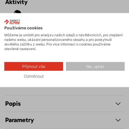
Aktivity
Turistika
Používáme cookies
Můžeme je umístit pro analýzu našich údajů o návštěvnících, pro zlepšení
našeho webu, ukázání personalizovaného obsahu a pro poskytnutí
Hiking
skvělého zážitku z webu. Pro více informací o cookies používáme
otevřené nastavení.
Volnočasové –
Casual
Přijmout vše
Ne, uprav
Odmítnout
Popis
Parametry