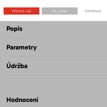
Přijmout vše
Ne, uprav
Odmítnout
Popis
Parametry
Údržba
Hodnocení