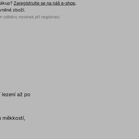
 nákup?
Zaregistrujte se na náš e-shop
.
evněné zboží.
 odběru novinek při registraci.
í lezení až po
 měkkostí,