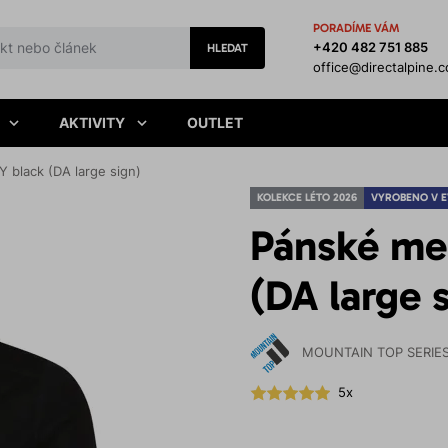
PORADÍME VÁM
+420 482 751 885
HLEDAT
office@directalpine.
AKTIVITY
OUTLET
 black (DA large sign)
KOLEKCE LÉTO 2026
VYROBENO V 
Pánské mer
(DA large 
MOUNTAIN TOP SERIE
5x