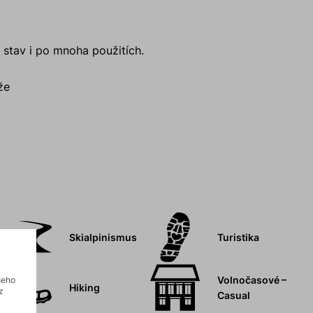
í stav i po mnoha použitích.
že
Skialpinismus
Turistika
Volnočasové –
šeho
Hiking
z
Casual