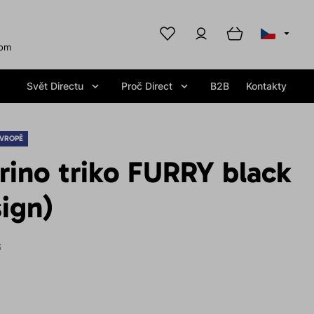
com
Svět Directu
Proč Direct
B2B
Kontakty
EVROPĚ
ino triko FURRY black
sign)
S