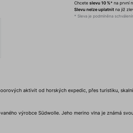
Chcete
slevu 10 %
* na první
Slevu nelze uplatnit
na již zl
* Sleva je podmíněna schválením
doorových aktivit od horských expedic, přes turistiku, skaln
vaného výrobce Südwolle. Jeho merino vlna je známá svou