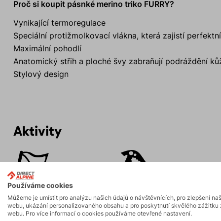
Proč si koupit pásnké merino triko FURRY?
Vynikající termoregulace
Speciální protižmolkovací vlákna, která zajistí perfektn
Maximální pohodlí
Anatomický střih a ploché švy zabraňují podráždění ků
Stylový design
Aktivity
Horské expedice
Ledolezení
Používáme cookies
Skalní lezení a
Vysokohorská
Můžeme je umístit pro analýzu našich údajů o návštěvnících, pro zlepšení na
webu, ukázání personalizovaného obsahu a pro poskytnutí skvělého zážitku 
ferraty
turistika
webu. Pro více informací o cookies používáme otevřené nastavení.