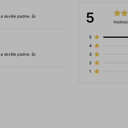
5
 a skvěle padne. 👍
Hodnoc
5
4
 a skvěle padne. 👍
3
2
1