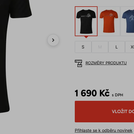
S
M
L
X
Next
ROZMĚRY PRODUKTU
1 690 Kč
s DPH
VLOŽIT D
Přihlaste se k odběru novinek