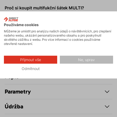
Proč si koupit multifukční šátek MULTI?
Jeden šátek, nekonečné možnosti využití.
Příjemný materiál, který nedráždí pokožku.
Používáme cookies
K dispozici v různých barvách a designech.
Můžeme je umístit pro analýzu našich údajů o návštěvnících, pro zlepšení
našeho webu, ukázání personalizovaného obsahu a pro poskytnutí
Kvalitní mikrovlákno zajišťuje dlouhou životnost.
skvělého zážitku z webu. Pro více informací o cookies používáme
otevřené nastavení.
Snadno se vejde do kapsy nebo batohu.
Přijmout vše
Ne, uprav
Odmítnout
Popis
Parametry
Údržba