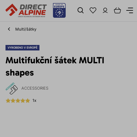
Multi/šátky
VYROBENO V EVROPĚ
Multifukční šátek MULTI
shapes
ACCESSORIES
1x